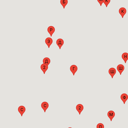
К
Б
К
Р
З
Д
Н
Д
2
Ш
Г
Ш
Ф
С
2
С
М
П