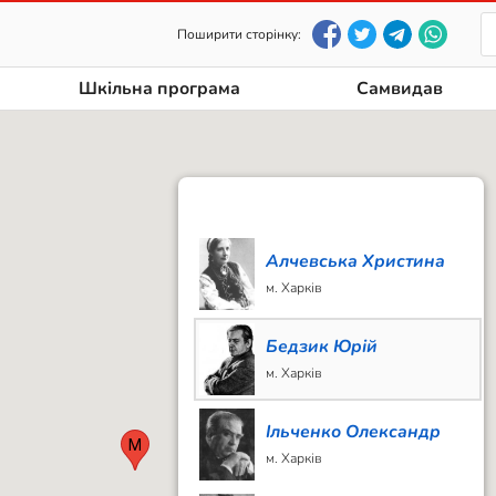
Поширити сторінку:
Шкільна програма
Самвидав
Алчевська Христина
м. Харків
Бедзик Юрій
м. Харків
Ільченко Олександр
М
м. Харків