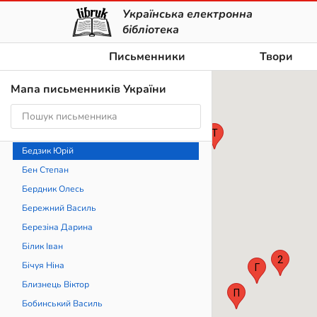
Українська електронна
Арєнєв Володимир
бібліотека
Афанасьєв-Чужбинський Олександр
Письменники
Твори
Бабкіна Катерина
Багряна Ганна
Мапа письменників України
Багряний Іван
Бажан Микола
К
Барка Василь
Т
Бедзик Юрій
Бен Степан
Д
Бердник Олесь
Бережний Василь
Березіна Дарина
З
Я
Білик Іван
Б
2
Бічуя Ніна
Г
Близнець Віктор
П
Бобинський Василь
С