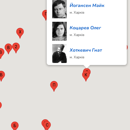
Йогансен Майк
м. Харків
Г
Коцарев Олег
Х
м. Харків
2
В
2
Хоткевич Гнат
В
м. Харків
6
Г
В
К
П
К
С
Б