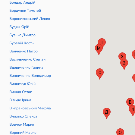
2
Бондар Андрій
Бордуляк Тимотей
Боровиковський Левко
К
П
Будяк Юрій
К
Бузько Дмитро
С
Я
П
Буревій Кость
М
Ванченко Петро
С
З
Васильченко Степан
Г
С
2
Вдовиченко Галина
П
Б
С
А
Винниченко Володимир
Л
2
М
А
Винничук Юрій
Б
Вишня Остап
У
Р
Вільде Ірина
В
Д
Вінграновський Микола
Г
Ч
4
Д
Влизько Олекса
Л
С
Вовчок Марко
Вороний Марко
О