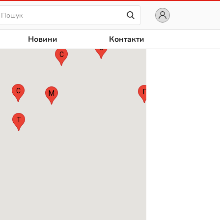
Новини
Контакти
С
2
С
М
П
С
Г
М
Т
В