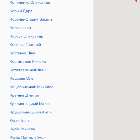
Копиленко Олександр
Корній Дара
Королів-Старий Василь
Корсак Іван
Корсун Олександр
Косинка Григорій
Костенко Ліна
Костомаров Микола
Котляревський Іван
Коцарев Олег
Коцюбинський Михайло
Кремінь Дмитро
Кропивницький Марко
Крушельницький Антін
Кулик Іван
Куліш Микола
Куліш Пантелеймон