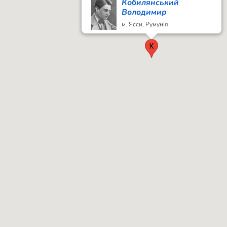
Кобилянський
Володимир
м. Ясси, Румунія
К