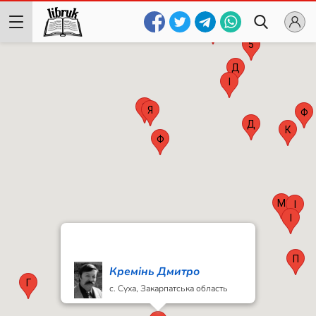
П
М
Н
5
Д
І
3
Я
Ф
Д
К
Ф
М
І
І
П
Кремінь Дмитро
Г
с. Суха, Закарпатська область