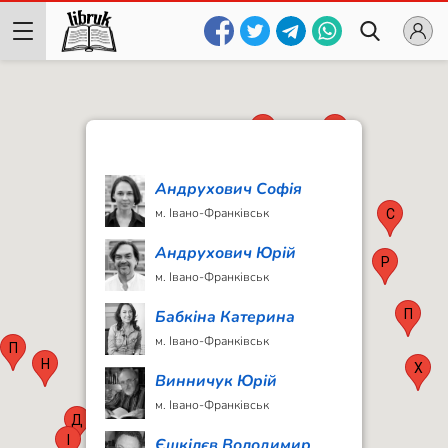
Г
П
З
Андрухович Софія
П
С
м. Івано-Франківськ
С
С
Б
Андрухович Юрій
Р
м. Івано-Франківськ
Т
Б
П
Бабкіна Катерина
П
м. Івано-Франківськ
Т
П
Ш
Н
Х
Г
Винничук Юрій
П
5
м. Івано-Франківськ
Д
І
Єшкілєв Володимир
Д