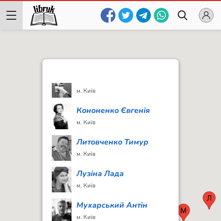
Жиленко Ірина
м. Київ
Іванцова Міла
м. Київ
Ільченко Олесь
м. Київ
Кононенко Євгенія
м. Київ
Литовченко Тимур
м. Київ
Лузіна Лада
м. Київ
Л
Мухарський Антін
М
м. Київ