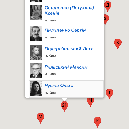
Д
Остапенко (Петухова)
Ксенія
3
м. Київ
Е
Пилипенко Сергій
м. Київ
С
К
Подерв’янський Лесь
м. Київ
Рильський Максим
м. Київ
Русіна Ольга
м. Київ
Т
Ч
Старицька-
21
Черняхівська Людмила
м. Київ
М
К
Стельмах Ярослав