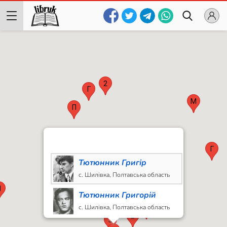
2
Г
М
П
Г
Тютюнник Григір
с. Шилівка, Полтавська область
Х
Я
Тютюнник Григорій
П
М
2
с. Шилівка, Полтавська область
В
В
З