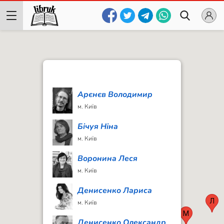
Арєнєв Володимир
м. Київ
Бічуя Ніна
м. Київ
Воронина Леся
м. Київ
Денисенко Лариса
Л
м. Київ
М
Денисенко Олександр