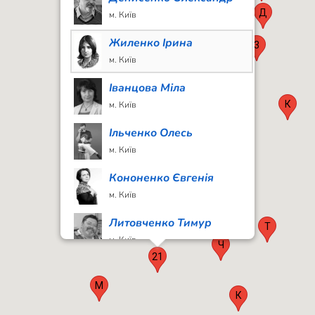
Д
м. Київ
Жиленко Ірина
3
Е
м. Київ
Іванцова Міла
С
К
м. Київ
Ільченко Олесь
м. Київ
Кононенко Євгенія
м. Київ
Литовченко Тимур
Т
м. Київ
Ч
21
Лузіна Лада
м. Київ
М
К
Мухарський Антін