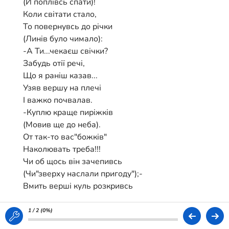
(Й поплівсь спати)!
Коли світати стало,
То повернувсь до річки
(Линів було чимало):
-А Ти...чекаєш свічки?
Забудь отії речі,
Що я раніш казав...
Узяв вершу на плечі
І важко почвалав.
-Куплю краще пиріжків
(Мовив ще до неба).
От так-то вас"божків"
Наколювать треба!!!
Чи об щось він зачепивсь
(Чи"зверху наслали пригоду");-
Вмить верші куль розкривсь
(Пішли лини...в воду)...
Втекла рибина кожна
1 / 2 (
0%
)
(Такий улов пропав!)...