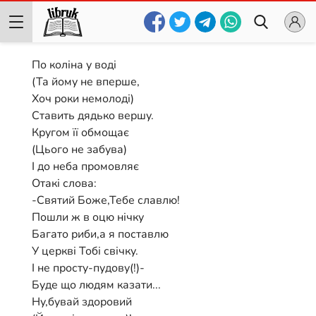
По коліна у воді
(Та йому не вперше,
Хоч роки немолоді)
Ставить дядько вершу.
Кругом її обмощає
(Цього не забува)
І до неба промовляє
Отакі слова:
-Святий Боже,Тебе славлю!
Пошли ж в оцю нічку
Багато риби,а я поставлю
У церкві Тобі свічку.
І не просту-пудову(!)-
Буде що людям казати...
Ну,бувай здоровий