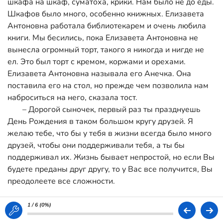
шкафа на шкаф, суматоха, крики. Нам было не до еды.
Шкафов было много, особенно книжных. Елизавета
Антоновна работала библиотекарем и очень любила
книги. Мы бесились, пока Елизавета Антоновна не
вынесла огромный торт, такого я никогда и нигде не
ел. Это был торт с кремом, коржами и орехами.
Елизавета Антоновна называла его Анечка. Она
поставила его на стол, но прежде чем позволила нам
наброситься на него, сказала тост.
– Дорогой сыночек, первый раз ты празднуешь
День Рождения в таком большом кругу друзей. Я
желаю тебе, что бы у тебя в жизни всегда было много
друзей, чтобы они поддерживали тебя, а ты бы
поддерживал их. Жизнь бывает непростой, но если Вы
будете преданы друг другу, то у Вас все получится, Вы
преодолеете все сложности.
Нам понравились эти слова, хотя мы ничего не
поняли. Конечно же, мы преодолеем все трудности. На
1 / 6 (
0%
)
радостях от этого мы уплетали вкуснейший торт,