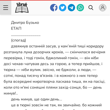
Дмитро Бузько
ЕТАП
_______________
(спогад)
дзвякнув останній засув, у кам’яній тиші коридору
розтанула луна дозорчих кроків, — скінчилася вечірня
перевірка, і тоді гомін, бджолиний гомін, — він ніби
досі чекав-чатував десь за горою, а тепер прийшов, і
тюрма — ніби вулик. звісно, не бджоли, а люди, —
сотні, понад тисячу в'язнів. і в кожного з них тепер
була всередині миротворча ласкава тиша, як на пасіці,
коли ото м'які соняшні плями захід-сонця, бо — день
минув!..
день минув, ще один день...
це в тюрмі зовсім не так, як звичайно. бо кожний