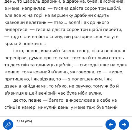
день, то щабель драбини. а драбина, бува, височенна.
в мене, наприклад, — тисяча двіста сорок три щаблі.
але все ж на горі, на вершечку драбини сидить
казковий велетень — птах... воля! і як до нього
видертися, — тисяча двіста сорок три щаблі перейти,
— тоді сісти на його спину, він розгорне свої могутні
крила й полетить...
і ото, певне, кожний в'язень тепер, після вечірньої
перевірки, думав про те саме: тисяча й стільки сотень
та десятків та одиниць щаблів, — сьогодні вже на один
менше. тому кожний в'язень, як говорив, то — мирно,
притишено, і як зідхав, то — з полегшенням. і як
дзвенів кайданами, то м'яко, не рвучко. тому ж бо й
в'язниця в цей вечірній час була ніби вулик.
дехто, певне — багато, викреслював в себе на
стінці в камері минулий день. у мене теж був такий
стінний календар. та сьогодні я не про нього думав.
минулий день і бджолиний гомін в'язниці милував —
1 / 14 (
0%
)
пестив і мою свідомість, але в ній ворушилося щось