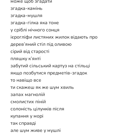
може щоб згадати
згадка-камінь
згадка-мушля
згадка-гілка яка тоне
у сріблі нічного сонця
ієрогліфи листяних жилок відають про
дерев’яний стіл під оливою
сірий від старості
пляшку к’янті
забутий сільський картуз на стільці
якщо позбутися предметів-згадок
то навіщо все
ти скажеш як же шум хвиль
запах магнолій
смолистих піній
солоність цілунків після
купання у морі
так справді
але шум живе у мушлі