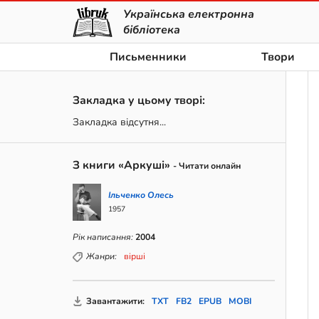
Українська електронна
бібліотека
Письменники
Твори
Закладка у цьому творі:
Закладка відсутня...
З книги «Аркуші»
- Читати онлайн
Ільченко Олесь
1957
Рік написання:
2004
Жанри:
вірші
Завантажити:
TXT
FB2
EPUB
MOBI