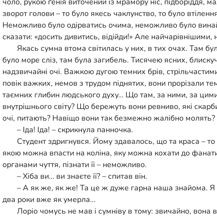
чоло, рукою ґенія виточений із мрамору ніс, підборіддя, ма
зворот голови – то було якесь чаклунство, то було втілен
Неможливо було одірватись очима, неможливо було винайт
сказати: «досить дивитись, відійди!» Але найчарівнішими,
Якась сумна втома світилась у них, в тих очах. Там бул
було море сліз, там була загибель. Тисячею ясних, блискуч
надзвичайні очі. Важкою дугою темних брів, стрільчастим
повік важких, немов з трудом піднятих‚ вони прорізали т
таємних глибин людського духу… Що там, за ними, за ци
внутрішнього світу? Що бережуть вони ревниво, які скарб
очі, питають? Навіщо вони так безмежно жалібно молять?
– Іда! Іда! – скрикнула панночка.
Студент здригнувся. Йому здавалось, що та краса – то 
якою можна впасти на коліна, яку можна кохати до фанатиз
органами чуття, пізнати її – неможливо.
– Хіба ви… ви знаєте її? – спитав він.
– А як же, як же! Та це ж дуже гарна наша знайома. Я
два роки вже як умерла…
Лоріо чомусь не мав і сумніву в тому: звичайно, вона 