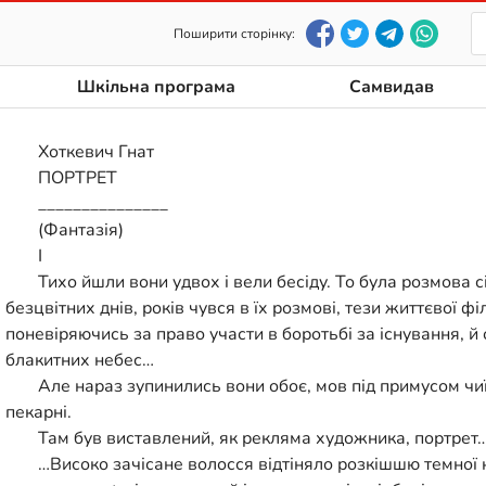
Поширити сторінку:
Шкільна програма
Самвидав
Хоткевич Гнат
ПОРТРЕТ
_______________
(Фантазія)
І
Тихо йшли вони удвох і вели бесіду. То була розмова с
безцвітних днів, років чувся в їх розмові, тези життєвої фі
поневіряючись за право участи в боротьбі за існування, й 
блакитних небес…
Але нараз зупинились вони обоє, мов під примусом чи
пекарні.
Там був виставлений, як рекляма художника, портрет…
…Високо зачісане волосся відтіняло розкішшю темної 