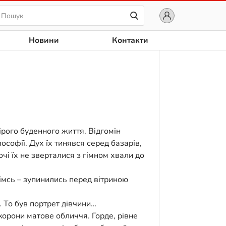
Новини
Контакти
ірого буденного життя. Відгомін
лософії. Дух їх тинявся серед базарів,
очі їх не зверталися з гімном хвали до
їмсь – зупинились перед вітриною
 То був портрет дівчини…
корони матове обличчя. Горде, рівне