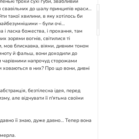
ленькі трохи сухі губи, звабливий
ня свавільних до шалу принципів краси…
и такої хвилини, в яку хотілось би
 найбезумнішими – були очі…
а і ласка божества, і прохання, там
их зорями вогнів, світилися ті
и, мов блискавка, віями, дивним тоном
емноту й фальш‚ вони доходили до
ми чарівними напрочуд сторожами
и ховаються в них? Про що вони, дивні
абстракція, безтілесна ідея, перед
му‚ але відчувати її п'ятьма своїми
 давно її знаю, дуже давно… Тепер вона
вмерла.