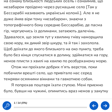
на ознаку близькості людських осель і ознаймив, що
незабаром проїдемо через руснацьке село [Так у
Бессарабії називають українські колонії.]. Але я не
дуже йняв віри тому «незабаром», знаючи з
топографічного боку середню Бессарабію, де пасма
гір, чергуючись із долинами, затаюють далечінь.
Здавалося, що земля тут у хвилину гніву наморщила
свою кору, як дикий звір шкуру, та й так і захолола.
Щоб доїхати до якого близького на око пункту, треба
було без кінця спускатися в долину, здійматися на гору,
немов плисти з хвилі на хвилю по розбурханому морю.
Отож ми проїхали добрих п’ять верстов, поки
побачили врешті село, що привітало нас серед
темряви осяяними вікнами та гавкотнею собак.
Я попрохав поштаря їхати ступою. Мені приємно
було, бувши на чужині, опинитись враз немов у закутку
Вкраїни, серед чепурних хат, густих садків, рідної
гутірки; мені не хотілося швидко розлучатися з тим, що
1 / 14 (
0%
)
війнуло просто в душу якимсь близьким, рідним