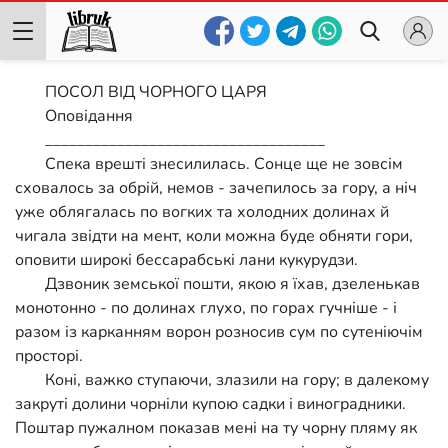
ПОСОЛ ВІД ЧОРНОГО ЦАРЯ
Оповідання
___________________________________
Спека врешті знесилилась. Сонце ще не зовсім
сховалось за обрій, немов - зачепилось за гору, а ніч
уже облягалась по вогких та холодних долинах й
чигала звідти на мент, коли можна буде обняти гори,
оповити широкі бессарабські лани кукурудзи.
Дзвоник земської пошти, якою я їхав, дзеленькав
монотонно - по долинах глухо, по горах гучніше - і
разом із карканням ворон розносив сум по сутеніючім
просторі.
Коні, важко ступаючи, злазили на гору; в далекому
закруті долини чорніли купою садки і виноградники.
Поштар пужалном показав мені на ту чорну пляму як