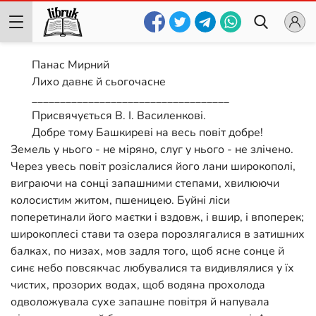
Панас Мирний
Лихо давнє й сьогочасне
___________________________________
Присвячується В. I. Василенкові.
Добре тому Башкиреві на весь повіт добре!
Земель у нього - не міряно, слуг у нього - не злічено.
Через увесь повіт розіслалися його лани широкополі,
виграючи на сонці запашними степами, хвилюючи
колосистим житом, пшеницею. Буйні ліси
поперетинали його маєтки і вздовж, і вшир, і впоперек;
широкоплесі стави та озера порозлягалися в затишних
балках, по низах, мов задля того, щоб ясне сонце й
синє небо повсякчас любувалися та видивлялися у їх
чистих, прозорих водах, щоб водяна прохолода
одволожувала сухе запашне повітря й напувала