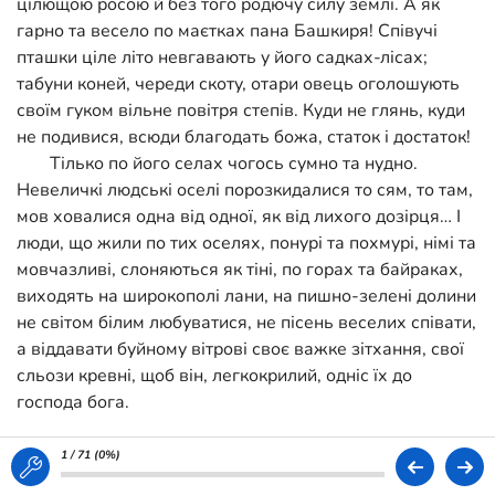
цілющою росою й без того родючу силу землі. А як
гарно та весело по маєтках пана Башкиря! Співучі
пташки ціле літо невгавають у його садках-лісах;
табуни коней, череди скоту, отари овець оголошують
своїм гуком вільне повітря степів. Куди не глянь, куди
не подивися, всюди благодать божа, статок і достаток!
Тілько по його селах чогось сумно та нудно.
Невеличкі людські оселі порозкидалися то сям, то там,
мов ховалися одна від одної, як від лихого дозірця… І
люди, що жили по тих оселях, понурі та похмурі, німі та
мовчазливі, слоняються як тіні, по горах та байраках,
виходять на широкополі лани, на пишно-зелені долини
не світом білим любуватися, не пісень веселих співати,
а віддавати буйному вітрові своє важке зітхання, свої
сльози кревні, щоб він, легкокрилий, одніс їх до
господа бога.
- Господи, де наша смерть забарилася? Або її
пошли, або волю дай! - від краю й до краю по
1 / 71 (
0%
)
Башкиревих маєтках ходило й голосило людське