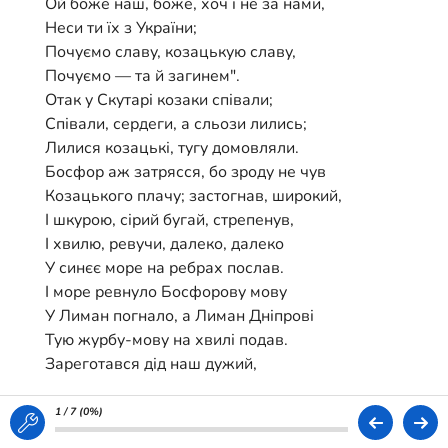
Ой боже наш, боже, хоч і не за нами,
Неси ти їх з України;
Почуємо славу, козацькую славу,
Почуємо — та й загинем".
Отак у Скутарі козаки співали;
Співали, сердеги, а сльози лились;
Лилися козацькі, тугу домовляли.
Босфор аж затрясся, бо зроду не чув
Козацького плачу; застогнав, широкий,
І шкурою, сірий бугай, стрепенув,
І хвилю, ревучи, далеко, далеко
У синєє море на ребрах послав.
І море ревнуло Босфорову мову
У Лиман погнало, а Лиман Дніпрові
Тую журбу-мову на хвилі подав.
Зареготався дід наш дужий,
Аж піна з уса потекла.
— Чи спиш, чи чуєш, брате Луже?
1 / 7 (
0%
)
Хортице-сестро?.. — Загула