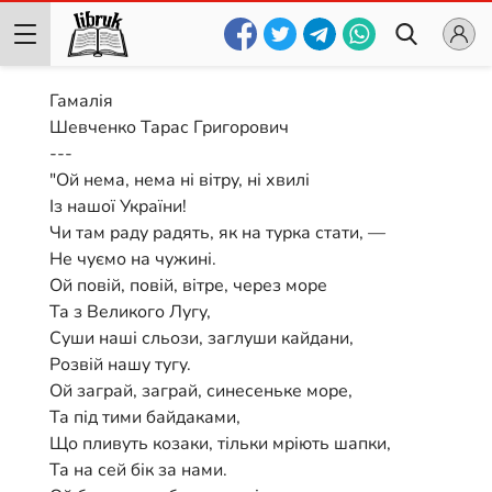
Гамалія
Шевченко Тарас Григорович
---
"Ой нема, нема ні вітру, ні хвилі
Із нашої України!
Чи там раду радять, як на турка стати, —
Не чуємо на чужині.
Ой повій, повій, вітре, через море
Та з Великого Лугу,
Суши наші сльози, заглуши кайдани,
Розвій нашу тугу.
Ой заграй, заграй, синесеньке море,
Та під тими байдаками,
Що пливуть козаки, тільки мріють шапки,
Та на сей бік за нами.