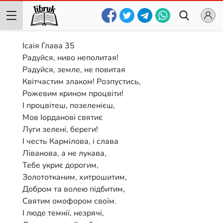
Ісаія Глава 35
Радуйся, ниво неполитая!
Радуйся, земле, не повитая
Квітчастим злаком! Розпустись,
Рожевим крином процвіти!
І процвітеш, позеленієш,
Мов Іорданові святиє
Луги зелені, береги!
І честь Кармілова, і слава
Ліванова, а не лукава,
Тебе укриє дорогим,
Золототканим, хитрошитим,
Добром та волею підбитим,
Святим омофором своїм.
І люде темнії, незрячі,