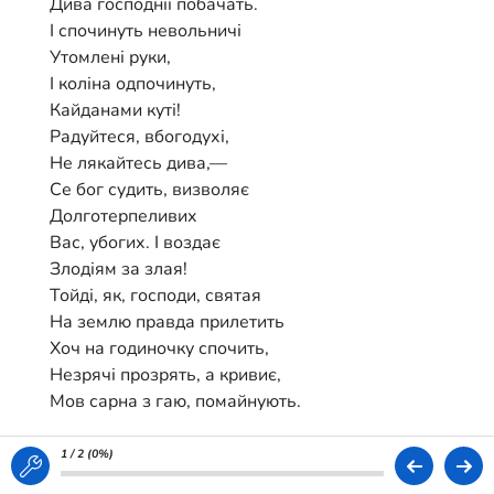
Дива господнії побачать.
І спочинуть невольничі
Утомлені руки,
І коліна одпочинуть,
Кайданами куті!
Радуйтеся, вбогодухі,
Не лякайтесь дива,—
Се бог судить, визволяє
Долготерпеливих
Вас, убогих. І воздає
Злодіям за злая!
Тойді, як, господи, святая
На землю правда прилетить
Хоч на годиночку спочить,
Незрячі прозрять, а кривиє,
Мов сарна з гаю, помайнують.
Німим отверзуться уста;
Прорветься слово, як вода,
1 / 2 (
0%
)
І дебрь-пустиня неполита,