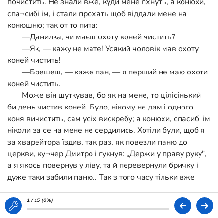
почистить. Не знали вже, куди мене пхнуть, а конюхи,
спа¬сибі ім, і стали прохать щоб віддали мене на
конюшню; так от то пита:
—Данилка, чи маєш охоту коней чистить?
—Як, — кажу не мате! Усякий чоловік мав охоту
коней чистить!
—Брешеш, — каже пан, — я перший не маю охоти
коней чистить.
Може він шуткував, бо як на мене, то цілісінький
би день чистив коней. Було, нікому не дам і одного
коня вичистить, сам усіх вискребу; а конюхи, спасибі ім
ніколи за се на мене не сердились. Хотіли були, щоб я
за хварейтора їздив, так раз, як повезли паню до
церкви, ку¬чер Дмитро і гукнув: „Держи у праву руку",
а я якось повернув у ліву, та й перевернули бричку і
дуже таки забили паню.. Так з того часу тільки вже
ко¬ней чистив, аж поки не вернувся зі школи панич і
не довелось мені везти його у Ки¬їв. Раз прийшов він
1 / 15 (
0%
)
на конюшню та й каже: