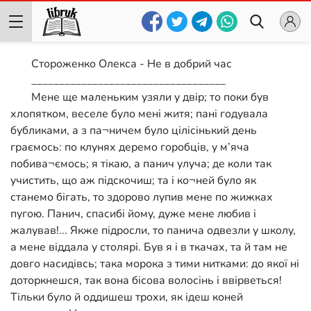
Стороженко Олекса - Не в добрий час
___________________________________
Мене ще маленьким узяли у двір; то поки був
хлопятком, веселе було мені житя; пані годувала
бубликами, а з па¬ничем було цілісінький день
граємось: по клунях деремо горобців, у м’яча
побива¬ємось; я тікаю, а панич улуча; де коли так
учистить, що аж підскочиш; та і ко¬ней було як
станемо бігать, то здорово лупив мене по жижках
пугою. Панич, спасибі йому, дуже мене любив і
жалував!... Якже підросли, то панича одвезли у школу,
а мене віддала у столярі. Був я і в ткачах, та й там не
довго насидівсь; така морока з тими нитками: до якої ні
доторкнешся, так вона бісова волосінь і ввірветься!
Тільки було й оддишеш трохи, як ідеш коней