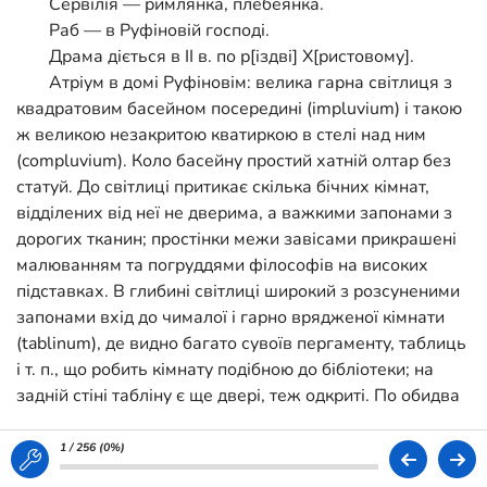
Сервілія — римлянка, плебеянка.
Раб — в Руфіновій господі.
Драма діється в II в. по р[іздві] Х[ристовому].
Атріум в домі Руфіновім: велика гарна світлиця з
квадратовим басейном посередині (impluvium) і такою
ж великою незакритою кватиркою в стелі над ним
(compluvium). Коло басейну простий хатній олтар без
статуй. До світлиці притикає скілька бічних кімнат,
відділених від неї не дверима, а важкими запонами з
дорогих тканин; простінки межи завісами прикрашені
малюванням та погруддями філософів на високих
підставках. В глибині світлиці широкий з розсуненими
запонами вхід до чималої і гарно врядженої кімнати
(tablinum), де видно багато сувоїв пергаменту, таблиць
і т. п., що робить кімнату подібною до бібліотеки; на
задній стіні табліну є ще двері, теж одкриті. По обидва
боки табліну широкі та короткі сіни провадять у
внутрішній двір — перистиль. З атріума видко крізь
1 / 256 (
0%
)
сіни та крізь двері табліну той перистиль з колонадою