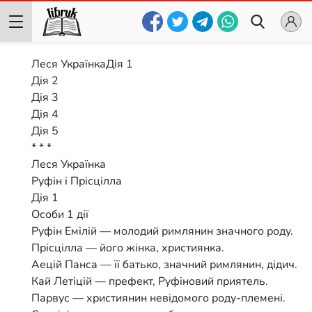
Леся УкраїнкаДія 1
Дія 2
Дія 3
Дія 4
Дія 5
* * *
Леся Українка
Руфін і Прісцілла
Дія 1
Особи 1 дії
Руфін Емілій — молодий римлянин значного роду.
Прісцілла — його жінка, християнка.
Аецій Панса — її батько, значний римлянин, дідич.
Кай Летіцій — префект, Руфіновий приятель.
Парвус — християнин невідомого роду-племені.