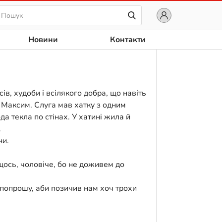
Новини
Контакти
сів, худоби і всілякого добра, що навіть
к Максим. Слуга мав хатку з одним
ода текла по стінах. У хатині жила й
.
ни.
щось, чоловіче, бо не доживем до
 попрошу, аби позичив нам хоч трохи