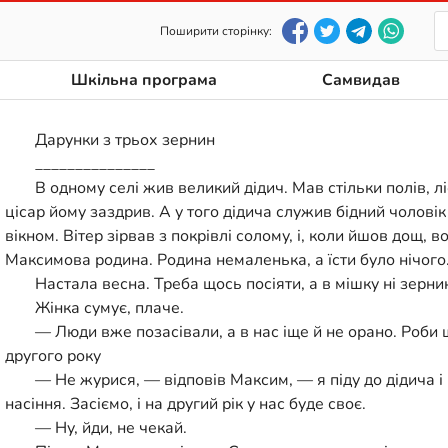
Поширити сторінку:
Шкільна програма
Самвидав
Дарунки з трьох зернин
_______________
В одному селі жив великий дідич. Мав стільки полів, лі
цісар йому заздрив. А у того дідича служив бідний чолові
вікном. Вітер зірвав з покрівлі солому, і, коли йшов дощ, в
Максимова родина. Родина немаленька, а їсти було нічого
Настала весна. Треба щось посіяти, а в мішку ні зерни
Жінка сумує, плаче.
— Люди вже позасівали, а в нас іще й не орано. Роби 
другого року
— Не журися, — відповів Максим, — я піду до дідича і
насіння. Засіємо, і на другий рік у нас буде своє.
— Ну, йди, не чекай.