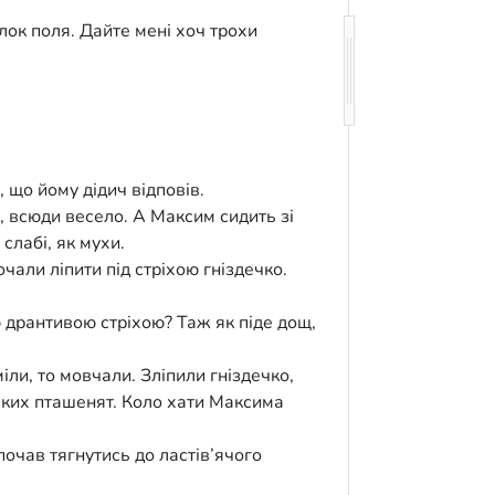
алок поля. Дайте мені хоч трохи
 що йому дідич відповів.
и, всюди весело. А Максим сидить зі
 слабі, як мухи.
чали ліпити під стріхою гніздечко.
ю дрантивою стріхою? Таж як піде дощ,
іли, то мовчали. Зліпили гніздечко,
ньких пташенят. Коло хати Максима
почав тягнутись до ластів’ячого