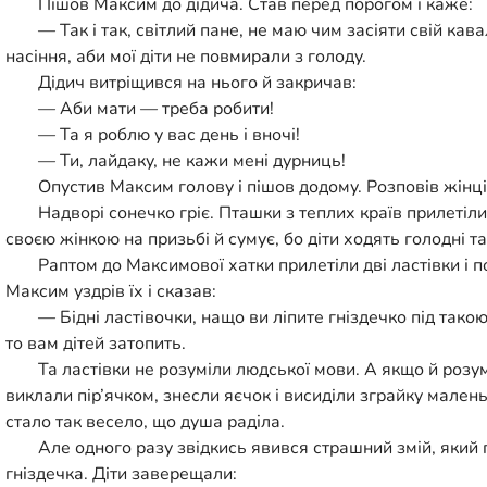
Пішов Максим до дідича. Став перед порогом і каже:
— Так і так, світлий пане, не маю чим засіяти свій кав
насіння, аби мої діти не повмирали з голоду.
Дідич витріщився на нього й закричав:
— Аби мати — треба робити!
— Та я роблю у вас день і вночі!
— Ти, лайдаку, не кажи мені дурниць!
Опустив Максим голову і пішов додому. Розповів жінці,
Надворі сонечко гріє. Пташки з теплих країв прилетіл
своєю жінкою на призьбі й сумує, бо діти ходять голодні та
Раптом до Максимової хатки прилетіли дві ластівки і по
Максим уздрів їх і сказав:
— Бідні ластівочки, нащо ви ліпите гніздечко під тако
то вам дітей затопить.
Та ластівки не розуміли людської мови. А якщо й розум
виклали пір’ячком, знесли яєчок і висиділи зграйку мале
стало так весело, що душа раділа.
Але одного разу звідкись явився страшний змій, який 
гніздечка. Діти заверещали: