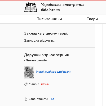
Українська електронна
бібліотека
Письменники
Твори
Закладка у цьому творі:
Закладка відсутня...
Дарунки з трьох зернин
- Читати онлайн
Українські народні казки
Жанри:
казка
Завантажити:
TXT