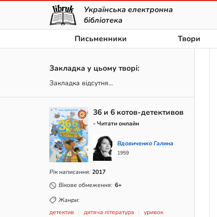
Українська електронна
бібліотека
Письменники
Твори
Закладка у цьому творі:
Закладка відсутня...
36 и 6 котов-детективов
- Читати онлайн
Вдовиченко Галина
1959
Рік написання:
2017
Вікове обмеження:
6+
Жанри:
детектив
дитяча література
уривок