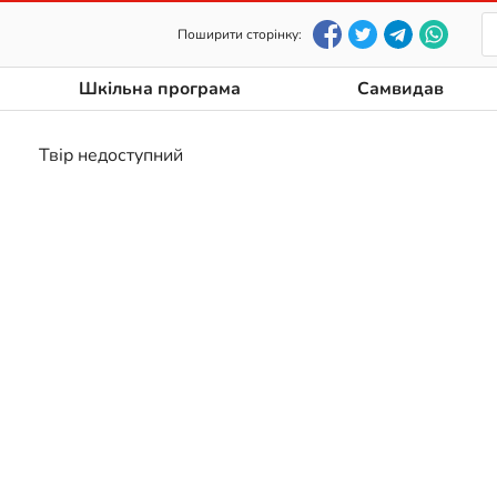
Поширити сторінку:
Шкільна програма
Самвидав
Твір недоступний