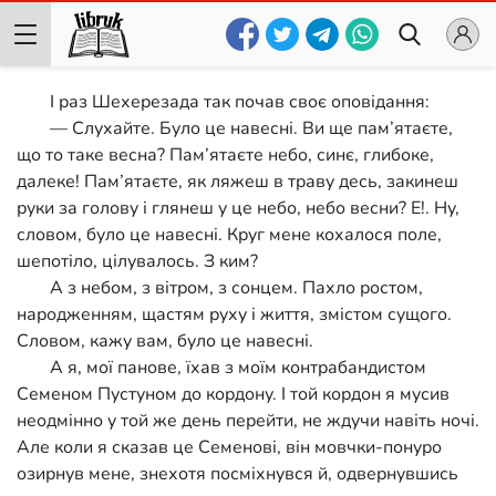
І раз Шехерезада так почав своє оповідання:
— Слухайте. Було це навесні. Ви ще пам’ятаєте,
що то таке весна? Пам’ятаєте небо, синє, глибоке,
далеке! Пам’ятаєте, як ляжеш в траву десь, закинеш
руки за голову і глянеш у це небо, небо весни? Е!. Ну,
словом, було це навесні. Круг мене кохалося поле,
шепотіло, цілувалось. З ким?
А з небом, з вітром, з сонцем. Пахло ростом,
народженням, щастям руху і життя, змістом сущого.
Словом, кажу вам, було це навесні.
А я, мої панове, їхав з моїм контрабандистом
Семеном Пустуном до кордону. І той кордон я мусив
неодмінно у той же день перейти, не ждучи навіть ночі.
Але коли я сказав це Семенові, він мовчки-понуро
озирнув мене, знехотя посміхнувся й, одвернувшись