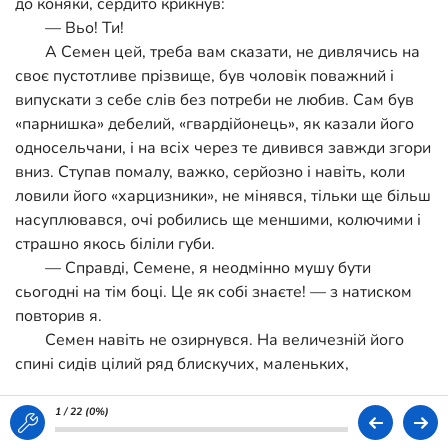
до коняки, сердито крикнув:
— Вьо! Ти!
А Семен цей, треба вам сказати, не дивлячись на
своє пустотливе прізвище, був чоловік поважний і
випускати з себе слів без потреби не любив. Сам був
«парнишка» дебелий, «гвардійонець», як казали його
односельчани, і на всіх через те дивився завжди згори
вниз. Ступав помалу, важко, серйозно і навіть, коли
ловили його «харцизники», не мінявся, тільки ще більш
насуплювався, очі робились ще меншими, колючими і
страшно якось біліли губи.
— Справді, Семене, я неодмінно мушу бути
сьогодні на тім боці. Це як собі знаєте! — з натиском
повторив я.
Семен навіть не озирнувся. На величезній його
спині сидів цілий ряд блискучих, маленьких,
чепурненьких мушок. Коли він робив якийсь
поривчастий рух, вони спурхували і прудко літали над
1 / 22 (
0%
)
спиною, неначе чайки в морі понад скелею. Потім знов