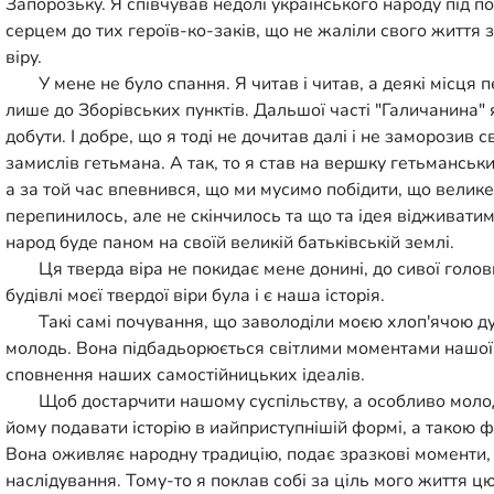
Запорозьку. Я співчував недолі українського народу під
серцем до тих героїв-ко-заків, що не жаліли свого життя 
віру.
У мене не було спання. Я читав і читав, а деякі місця 
лише до Зборівських пунктів. Дальшої часті "Галичанина" я
добути. І добре, що я тоді не дочитав далі і не заморозив 
замислів гетьмана. А так, то я став на вершку гетьманськи
а за той час впевнився, що ми мусимо побідити, що велик
перепинилось, але не скінчилось та що та ідея відживатим
народ буде паном на своїй великій батьківській землі.
Ця тверда віра не покидає мене донині, до сивої голо
будівлі моєї твердої віри була і є наша історія.
Такі самі почування, що заволоділи моєю хлоп'ячою д
молодь. Вона підбадьорюється світлими моментами нашої
сповнення наших самостійницьких ідеалів.
Щоб достарчити нашому суспільству, а особливо молод
йому подавати історію в иайприступнішій формі, а такою 
Вона оживляє народну традицію, подає зразкові моменти, 
наслідування. Тому-то я поклав собі за ціль мого життя ц