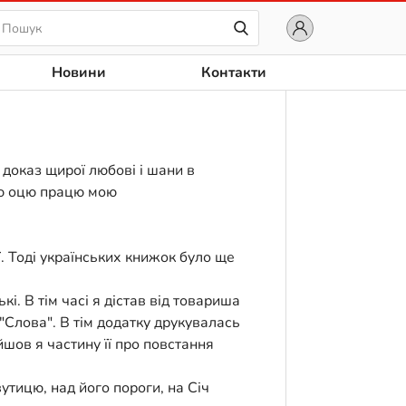
Новини
Контакти
 доказ щирої любові і шани в
ую оцю працю мою
ії. Тоді українських книжок було ще
і. В тім часі я дістав від товариша
 "Слова". В тім додатку друкувалась
йшов я частину її про повстання
утицю, над його пороги, на Січ