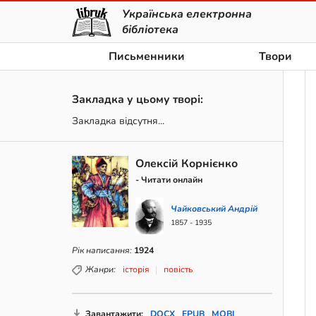
Українська електронна
бібліотека
Письменники
Твори
Закладка у цьому творі:
Закладка відсутня...
Олексій Корнієнко
- Читати онлайн
Чайковський Андрій
1857 - 1935
Рік написання:
1924
Жанри:
історія
повість
Завантажити:
DOCX
EPUB
MOBI