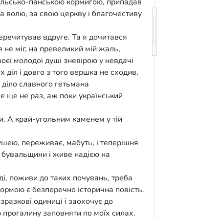
 польсько-панською кормигою, припадав
за волю, за свою церкву і благочестиву
перечитував вдруге. Та я дочитався
 не міг, на превеликий мій жаль,
своєї молодої душі зневірою у невдачі
х діл і довго з того вершка не сходив,
е діло славного гетьмана
е ще не раз, аж поки український
ви. А край-угольним каменем у тій
ушею, переживає, мабуть, і теперішня
 бувальщини і живе надією на
і, поживи до таких почувань, треба
формою є безперечно історична повість.
зразкові одиниці і заохочує до
ю прогалину заповняти по моїх силах.