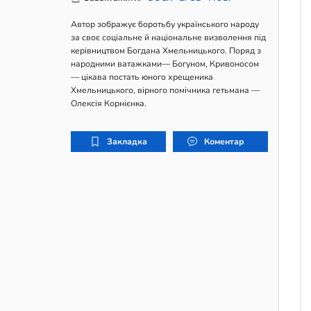
Автор зображує боротьбу українського народу
за своє соціальне й національне визволення під
керівництвом Богдана Хмельницького. Поряд з
народними ватажками— Богуном, Кривоносом
— цікава постать юного хрещеника
Хмельницького, вірного помічника гетьмана —
Олексія Корнієнка.
Закладка
Коментар