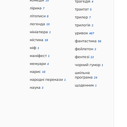
комедія
15
трагедія
4
лірика
7
трактат
5
літописи
8
трилер
7
легенда
10
трилогія
2
мініатюра
1
уривок
467
містика
18
фантастика
56
міф
1
фейлетон
2
маніфест
1
фентезі
22
мемуари
4
чорний гумор
1
нарис
16
шкільна
програма
24
народні перекази
1
щоденник
1
наука
3