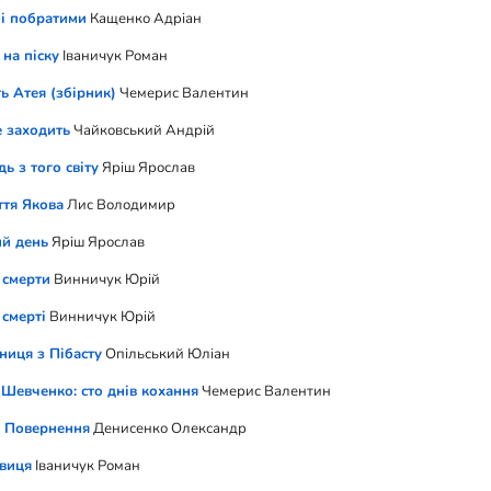
і побратими
Кащенко Адріан
 на піску
Іваничук Роман
ь Атея (збірник)
Чемерис Валентин
 заходить
Чайковський Андрій
дь з того світу
Яріш Ярослав
ття Якова
Лис Володимир
й день
Яріш Ярослав
 смерти
Винничук Юрій
 смерті
Винничук Юрій
ниця з Пібасту
Опільський Юліан
 Шевченко: сто днів кохання
Чемерис Валентин
. Повернення
Денисенко Олександр
виця
Іваничук Роман