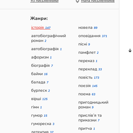
Усі письменники
Мапа письменників
Жанри:
історія
новела
147
89
автобіографічний
оповідання
371
роман
2
пісні
9
автобіографія
1
памфлет
2
афоризм
1
переказ
1
біографія
7
переклад
33
байки
16
повість
173
балада
7
поезія
145
бурлеск
2
поема
63
вірші
125
пригодницький
гімн
роман
1
9
гумор
прислів’я та
15
приказки
7
гумореска
3
притча
1
детектив
37