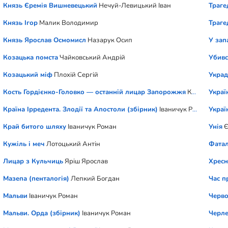
Князь Єремія Вишневецький
Нечуй-Левицький Іван
Траге
Князь Ігор
Малик Володимир
Траге
Князь Ярослав Осмомисл
Назарук Осип
У зап
Козацька помста
Чайковський Андрій
Убивс
Козацький міф
Плохій Сергій
Украд
Кость Гордієнко-Головко — останній лицар Запорожжя
Кащенко Ад
Україн
Країна Ірредента. Злодії та Апостоли (збірник)
Іваничук Роман
Украї
Край битого шляху
Іваничук Роман
Унія
Є
Кужіль і меч
Лотоцький Антін
Фатал
Лицар з Кульчиць
Яріш Ярослав
Хресн
Мазепа (пенталогія)
Лепкий Богдан
Час п
Мальви
Іваничук Роман
Черв
Мальви. Орда (збірник)
Іваничук Роман
Черле