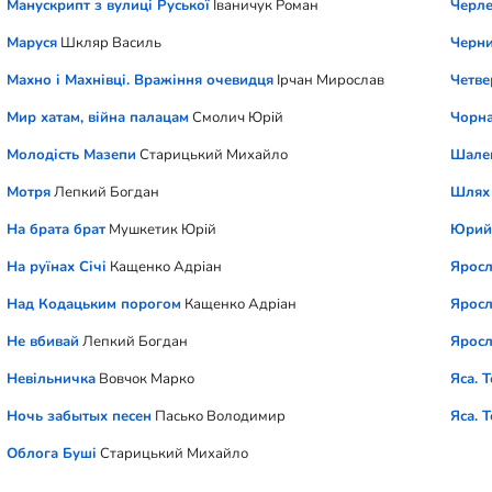
Манускрипт з вулиці Руської
Іваничук Роман
Черле
Маруся
Шкляр Василь
Черни
Махно і Махнівці. Вражіння очевидця
Ірчан Мирослав
Четве
Мир хатам, війна палацам
Смолич Юрій
Чорна
Молодість Мазепи
Старицький Михайло
Шале
Мотря
Лепкий Богдан
Шлях 
На брата брат
Мушкетик Юрій
Юрий 
На руїнах Січі
Кащенко Адріан
Ярос
Над Кодацьким порогом
Кащенко Адріан
Яросл
Не вбивай
Лепкий Богдан
Яросл
Невільничка
Вовчок Марко
Яса. 
Ночь забытых песен
Пасько Володимир
Яса. 
Облога Буші
Старицький Михайло