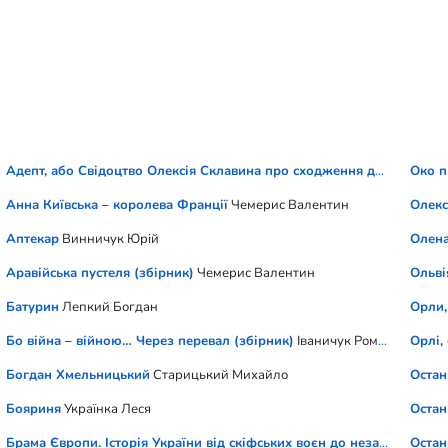
Адепт, або Свідоцтво Олексія Склавина про сходження до Трьох Ім
Око п
Анна Київська – королева Франції
Чемерис Валентин
Олекс
Аптекар
Винничук Юрій
Олена
Аравійська пустеля (збірник)
Чемерис Валентин
Ольві
Батурин
Лепкий Богдан
Орли,
Бо війна – війною… Через перевал (збірник)
Іваничук Роман
Орлі,
Богдан Хмельницький
Старицький Михайло
Остан
Бояриня
Українка Леся
Остан
Брама Європи. Історія України від скіфських воєн до незалежності
Остан
П