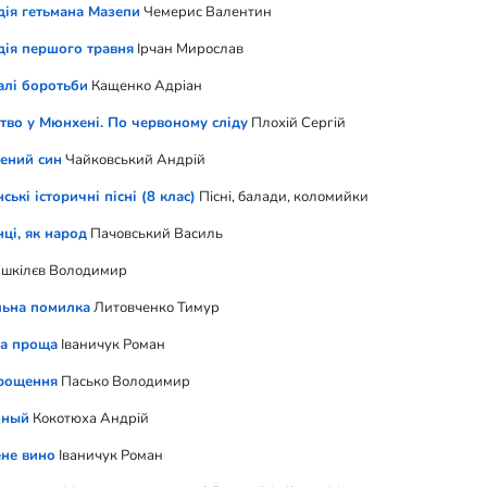
дія гетьмана Мазепи
Чемерис Валентин
дія першого травня
Ірчан Мирослав
алі боротьби
Кащенко Адріан
тво у Мюнхені. По червоному сліду
Плохій Сергій
ений син
Чайковський Андрій
ріан
ські історичні пісні (8 клас)
Пісні, балади, коломийки
нці, як народ
Пачовський Василь
шкілєв Володимир
ьна помилка
Литовченко Тимур
а проща
Іваничук Роман
рощення
Пасько Володимир
оный
Кокотюха Андрій
не вино
Іваничук Роман