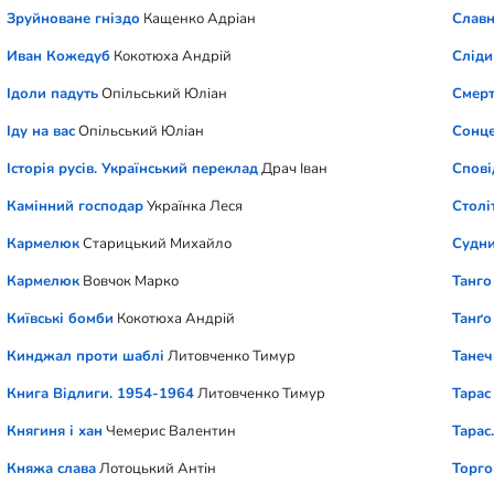
Зруйноване гніздо
Кащенко Адріан
Славн
Иван Кожедуб
Кокотюха Андрій
Сліди
Ідоли падуть
Опільський Юліан
Смерт
Іду на вас
Опільський Юліан
Сонце
Історія русів. Український переклад
Драч Іван
Спові
Камінний господар
Українка Леся
Столі
Кармелюк
Старицький Михайло
Судни
Кармелюк
Вовчок Марко
Танго
Київські бомби
Кокотюха Андрій
Танґо
Кинджал проти шаблі
Литовченко Тимур
Танеч
Книга Відлиги. 1954-1964
Литовченко Тимур
Тарас
Княгиня і хан
Чемерис Валентин
Тарас
Княжа слава
Лотоцький Антін
Торго