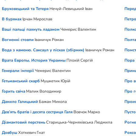
Бруховецький та Тетеря
Нечуй-Левицький Іван
Перед
В бурянах
Ірчан Мирослав
Петро
Ваші пальці пахнуть ладаном
Чемерис Валентин
Полко
Вогненні стовпи
Іваничук Роман
Полта
Вода з каменю. Саксаул у пісках (збірник)
Іваничук Роман
Помст
Врата Европы. История Украины
Плохій Сергій
Пора 
Генерали імперії
Чемерис Валентин
Принц
Гетьманський скарб
Мушкетик Юрій
Про в
Горить свiча
Малик Володимир
Про г
Данило Галицький
Бажан Микола
Проис
Дев’ять братiв i десята сестриця Галя
Вовчок Марко
Пусто
Діамантовий перстень
Старицька-Черняхівська Людмила
Рогне
Довбуш
Хоткевич Гнат
Роксо