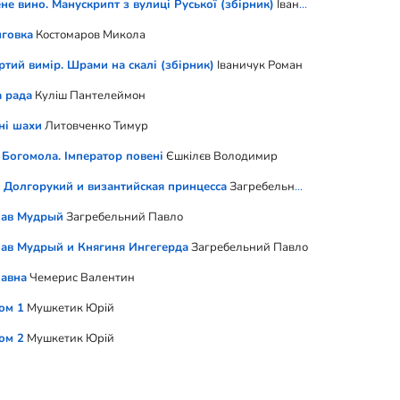
не вино. Манускрипт з вулиці Руської (збірник)
Іваничук Роман
говка
Костомаров Микола
ртий вимір. Шрами на скалі (збірник)
Іваничук Роман
 рада
Куліш Пантелеймон
ні шахи
Литовченко Тимур
Богомола. Імператор повені
Єшкілєв Володимир
Долгорукий и византийская принцесса
Загребельний Павло
лав Мудрый
Загребельний Павло
ав Мудрый и Княгиня Ингегерда
Загребельний Павло
авна
Чемерис Валентин
Том 1
Мушкетик Юрій
Том 2
Мушкетик Юрій