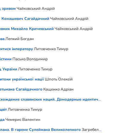
 зривом
Чайковський Андрій
 Конашевич Сагайдачний
Чайковський Андрій
вник Михайло Кричевський
Чайковський Андрій
ва
Лепкий Богдан
итися iмператору
Литовченко Тимур
істини
Пасько Володимир
 України
Литовченко Тимур
итоки української нації
Шпоть Олексій
етьмана Сагайдачного
Кащенко Адріан
хождение славянских наций. Домодерные идентичности в Украине и
цвiт
Литовченко Тимур
да
Чемерис Валентин
лана. В гареме Сулеймана Великолепного
Загребельний Павло