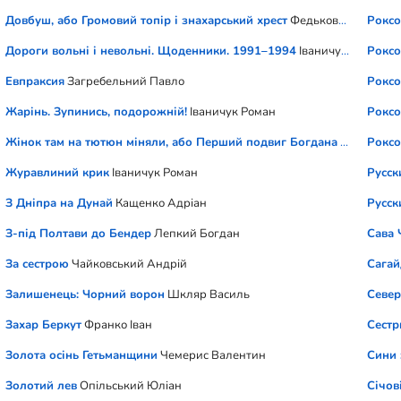
Довбуш, або Громовий топір і знахарський хрест
Федькович Осип-Ю
Роксо
Дороги вольні і невольні. Щоденники. 1991–1994
Іваничук Роман
Роксо
Евпраксия
Загребельний Павло
Роксо
Жарінь. Зупинись, подорожній!
Іваничук Роман
Роксо
Жінок там на тютюн міняли, або Перший подвиг Богдана
Чемерис В
Роксо
Журавлиний крик
Іваничук Роман
Русск
З Дніпра на Дунай
Кащенко Адріан
Русск
З-під Полтави до Бендер
Лепкий Богдан
Сава 
За сестрою
Чайковський Андрій
Сага
Залишенець: Чорний ворон
Шкляр Василь
Север
Захар Беркут
Франко Іван
Сестр
Золота осінь Гетьманщини
Чемерис Валентин
Сини 
Золотий лев
Опільський Юліан
Січові