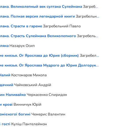
рій
лана. Великолепный век султана Сулеймана
Загребельний Павло
лана. Полная версия легендарной книги
Загребельний Павло
лана. Страсти в гареме
Загребельний Павло
лана. Страсть Сулеймана Великолепного
Загребельний Павло
алентин
ляна
Назарук Осип
ие князья. От Ярослава до Юрия (сборник)
Загребельний Павло
ие князья. От Ярослава Мудрого до Юрия Долгорукого
Загребельний
Чалий
Костомаров Микола
йдачний
Чайковський Андрій
ин Наливайко
Черкасенко Спиридон
и крові
Винничук Юрій
змієногої богині
Чемерис Валентин
 гості
Куліш Пантелеймон