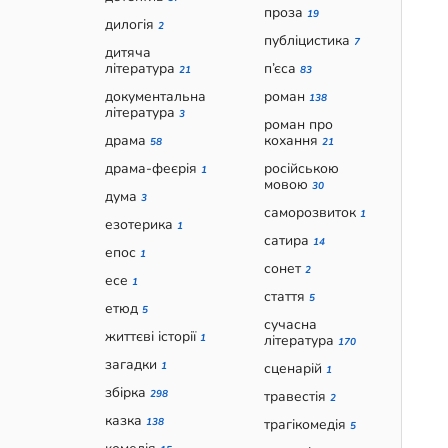
проза
19
дилогія
2
публіцистика
7
дитяча
література
п’єса
21
83
документальна
роман
138
література
3
роман про
драма
кохання
58
21
драма-феєрія
російською
1
мовою
30
дума
3
саморозвиток
1
езотерика
1
сатира
14
епос
1
сонет
2
есе
1
стаття
5
етюд
5
сучасна
життєві історії
1
література
170
загадки
1
сценарій
1
збірка
298
травестія
2
казка
138
трагікомедія
5