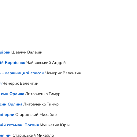
ен
рірви
Єшкілєв Володимир
Шевчук Валерій
ій Корнієнко
Чайковський Андрій
 – вершниця зі списом
Чемерис Валентин
я
Чемерис Валентин
 сын Орлика
Литовченко Тимур
 син Орлика
Литовченко Тимур
ні орли
Старицький Михайло
ній гетьман. Погоня
Мушкетик Юрій
ня ніч
лохій Сергій
Старицький Михайло