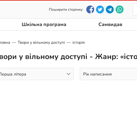
Поширити сторінку:
Шкільна програма
Самвидав
ловна
Твори у вільному доступі
історія
вори у вільному доступі - Жанр: «іст
Перша літера
Рік написання