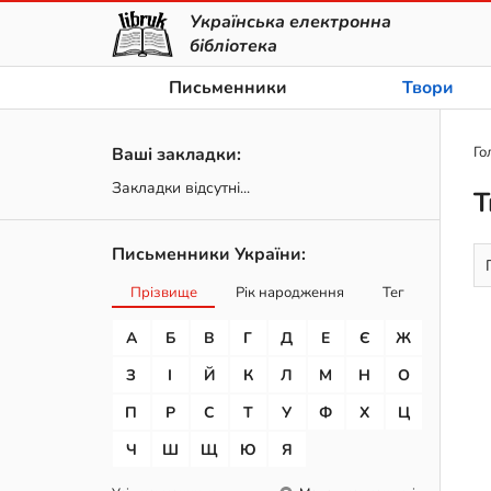
Українська електронна
бібліотека
Письменники
Твори
Ваші закладки:
Го
Закладки відсутні...
Т
Письменники України:
Прізвище
Рік народження
Тег
А
Б
В
Г
Д
Е
Є
Ж
З
І
Й
К
Л
М
Н
О
П
Р
С
Т
У
Ф
Х
Ц
Ч
Ш
Щ
Ю
Я