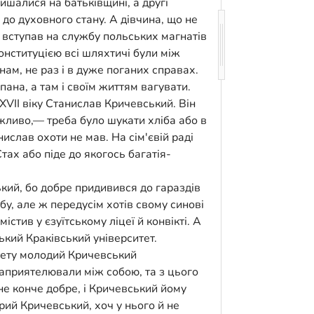
ишалися на батьківщині, а другі
 до духовного стану. А дівчина, що не
о вступав на службу польських магнатів
онституцією всі шляхтичі були між
нам, не раз і в дуже поганих справах.
ана, а там і своїм життям вагувати.
XVII віку Станислав Кричевський. Він
можливо,— треба було шукати хліба або в
нислав охоти не мав. На сім'євій раді
Стах або піде до якогось багатія-
ький, бо добре придивився до гараздів
у, але ж передусім хотів свому синові
істив у єзуїтському ліцеї й конвікті. А
ький Краківський університет.
итету молодий Кричевський
приятелювали між собою, та з цього
не конче добре, і Кричевський йому
рий Кричевський, хоч у нього й не