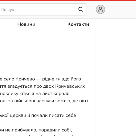
Новини
Контакти
е село Кричево — рідне гніздо його
ття згадується про двох Кричевських
поклику ютьс я на лист короля
і за військові заслуги землю, де він і
кої церкви й почали писати себе
ки не прибувало, порадили собі,