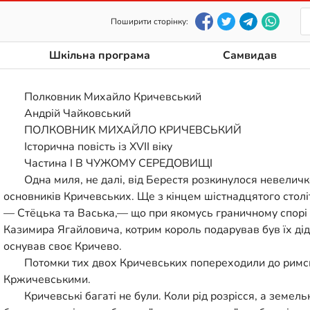
Поширити сторінку:
Шкільна програма
Самвидав
Полковник Михайло Кричевський
Андрій Чайковський
ПОЛКОВНИК МИХАЙЛО КРИЧЕВСЬКИЙ
Історична повість із XVII віку
Частина І В ЧУЖОМУ СЕРЕДОВИЩІ
Одна миля, не далі, від Берестя розкинулося невеличк
основників Кричевських. Ще з кінцем шістнадцятого столі
— Стёцька та Васька,— що при якомусь граничному спорі 
Казимира Ягайловича, котрим король подарував був їх дідов
оснував своє Кричево.
Потомки тих двох Кричевських попереходили до римсь
Кржичевськими.
Кричевські багаті не були. Коли рід розрісся, а земель