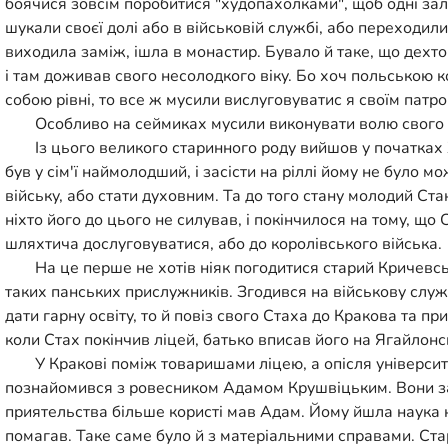
боячися зовсім поробитися "худопахолками", щоб одні зал
шукали своєї долі або в військовій службі, або переходили
виходила заміж, ішла в монастир. Бувало й таке, що дехт
і там доживав свого несолодкого віку. Бо хоч польською к
собою рівні, то все ж мусили вислуговуватис я своїм патро
Особливо на сеймиках мусили виконувати волю свого п
Із цього великого старинного роду вийшов у початках 
був у сім'ї наймолодший, і засісти на ріллі йому не було 
війську, або стати духовним. Та до того стану молодий Ста
ніхто його до цього не силував, і покінчилося на тому, що 
шляхтича дослуговуватися, або до королівського війська.
На це перше не хотів ніяк погодитися старий Кричевс
таких панських прислужників. Згодився на військову служб
дати гарну освіту, то й повіз свого Стаха до Кракова та прим
коли Стах покінчив ліцей, батько вписав його на Ягайлонс
У Кракові поміж товаришами ліцею, а опісля універс
познайомився з ровесником Адамом Крушвіцьким. Вони за
приятельства більше користі мав Адам. Йому йшла наука 
помагав. Таке саме було й з матеріальними справами. Ста