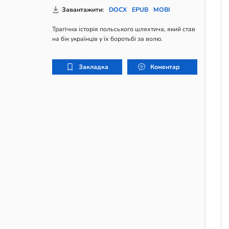
Завантажити:
DOCX
EPUB
MOBI
Трагічна історія польського шляхтича, який став
на бік українців у їх боротьбі за волю.
Закладка
Коментар