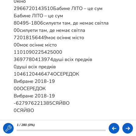
0кіно
2966720143510Бабине ЛІТО – це сум
Бабине ЛІТО – це сум
80495-1806силуети там, де немає світла
00силуети там, де немає світла
72018156449моє осіннє місто
00моє осіннє місто
1101090225425000
3697780413974душі всіх предків
0душі всіх предків
1046120446474ОСЕРЕДОК
Вибране 2018-19
00ОСЕРЕДОК
Вибране 2018-19
-627976221385СЯЙВО
0СЯЙВО
414390926585душевна краса
душевна краса
1 / 280 (
0%
)
-628443161718емоції на межі