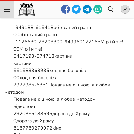
-949188-615418обтесаний граніт
00обтесаний граніт
-1126630-78208300-949960177165М р і й т е!
00М р і й т е!
5417193-574713картини
картини
551583368935ходіння босоніж
00ходіння босоніж
2927985-6351Повага не є ціною, а любов
методом
Повага не є ціною, а любов методом
відеопоет
2920365188595дорога до Храму
0дорога до Храму
5167760279972кіно