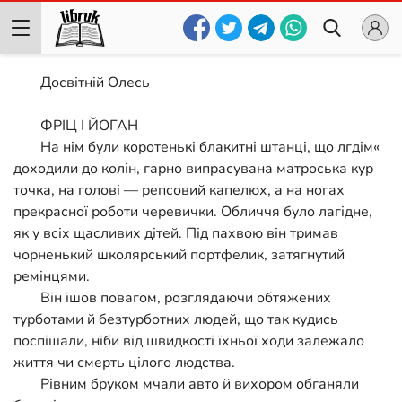
Досвітній Олесь
_____________________________________________
ФРІЦ І ЙОГАН
На нім були коротенькі блакитні штанці, що лгдім«
доходили до колін, гарно випрасувана матроська кур
точка, на голові — репсовий капелюх, а на ногах
прекрасної роботи черевички. Обличчя було лагідне,
як у всіх щасливих дітей. Під пахвою він тримав
чорненький школярський портфелик, затягнутий
ремінцями.
Він ішов повагом, розглядаючи обтяжених
турботами й безтурботних людей, що так кудись
поспішали, ніби від швидкості їхньої ходи залежало
життя чи смерть цілого людства.
Рівним бруком мчали авто й вихором обганяли