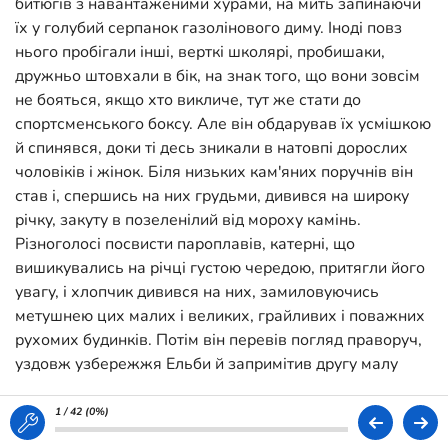
битюгів з навантаженими хурами, на мить запинаючи
їх у голубий серпанок газолінового диму. Іноді повз
нього пробігали інші, верткі школярі, пробишаки,
дружньо штовхали в бік, на знак того, що вони зовсім
не бояться, якщо хто викличе, тут же стати до
спортсменського боксу. Але він обдарував їх усмішкою
й спинявся, доки ті десь зникали в натовпі дорослих
чоловіків і жінок. Біля низьких кам'яних поручнів він
став і, спершись на них грудьми, дивився на широку
річку, закуту в позеленілий від мороху камінь.
Різноголосі посвисти пароплавів, катерні, що
вишикувались на річці густою чередою, притягли його
увагу, і хлопчик дивився на них, замиловуючись
метушнею цих малих і великих, грайливих і поважних
рухомих будинків. Потім він перевів погляд праворуч,
уздовж узбережжя Ельби й запримітив другу малу
фігурку, яка теж сперлась на широкі поручні — кидала
в воду крихти, що їх ще в повітрі намагались підхопити
1 / 42 (
0%
)
чайки. Зовсім білі, з жовтими, попелястими й чорними