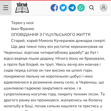
Терен у нозі
Іван Франко
ОПОВІДАННЯ З ГУЦУЛЬСЬКОГО ЖИТТЯ
Старий, хорий Микола Кучеранюк дожидав смерті.
Ще два тижні тому він уостатнє керманичував на
Черемоші, відігнав чотиритаблову дарабу* до Кут і
відси вернув пішки додому. Нічого йому не бракувало,
а проте був блідий, як труп. Увесь вечір він мовчав і
сидів перед хатою он там високо на шпилі гори,
покурюючи люльку на коротенькім цибусі і німо
вдивляючися в розкинене внизу село, в Черемош, що
шумливою гадюкою закрутився низом, і в
супротилежну могутню гору, покриту темним лісом. Та
другого ранку він прокинувся, жалуючись на болючу
колотьбу в боці, почав сильно кашляти та трястись у