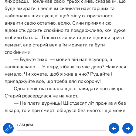
лихорадці. Покликав своїх трьох синів, сказав їм, що
буде вмирати, і велів їм скликати найстарших та
найповажніших сусідів, щоб міг у їх присутності
виявити свою остатню, волю. Сини приняли сю
відомість досить спокійно та повдержливо, хоч дуже
любили батька. Тільки їх жінки та діти підняли крик і
лемент, але старий велів їм мовчати та бути
спокійними.
— Будьте тихо! — мовив він напівсуворо, а
напівласкаво.— Я вмру, хіба ж то яке диво? Нажився
немало. Чи хочете, щоб я жив вічно? Рушайте і
приладжуйте все, що треба для похорону!
Одна невістка почала щось закидати про лікаря.
Старий розсердився не на жарт.
— Не плети дурниць! Шістдесят літ прожив я без
лікаря, то й при смерті обійдуся без нього. І що може
лікар порадити на смерть? Чи лікарі й самі не
вмирають? Рушайте кожде до своєї роботи і не
1 / 24 (
0%
)
журіться мною!