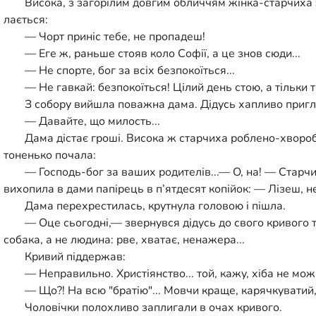
Висока, з загорілим довгим обличчям жінка-старчиха 
лається:
— Чорт приніс тебе, не пропадеш!
— Еге ж, раньше стояв коло Софії, а це знов сюди...
— Не спорте, бог за всіх безпокоїться...
— Не гавкай: безпокоїться! Цілий день стою, а тільки т
З собору вийшла поважна дама. Дідусь хапливо пригла
— Давайте, що милость...
Дама дістає гроші. Висока ж старчиха роблено-хворо
тоненько почала:
— Господь-бог за ваших родителів...— О, на! — Старчи
вихопила в дами папірець в п’ятдесят копійок: — Лізеш, н
Дама перехрестилась, крутнула головою і пішла.
— Оце сьогодні,— звернувся дідусь до свого кривого 
собака, а не людина: рве, хватає, ненажера...
Кривий піддержав:
— Неправильно. Христіянство... той, кажу, хіба не мож
— Що?! На всю "братію"... Мовчи краще, карячкуватий, 
Чоловічки полохливо заплигали в очах кривого.