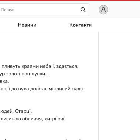
Новини
Контакти
о пливуть краями неба і, здається,
 золоті поцілунки...
вка.
, і до вуха долітає мінливий гуркіт
людей. Старці.
лисиною обличчя, хитрі очі,