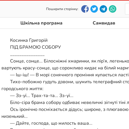
Поширити сторінку:
Шкільна програма
Самвидав
Косинка Григорій
ПІД БРАМОЮ СОБОРУ
_______________
Сонце, сонце... Білосніжні хмаринки, як пір’я, легеньк
вартують красу-сонце, що соромливо кидає на білий мармур
— Іш-іш! — В морі сонячного проміння купається ласті
Тихо-побожно гудуть дзвони, шумить телеграфний стовп
городського життя:
— Зз-уї... Трах-та-та... Зз-уї...
Біло-сіра брама собору одбиває невеличкі зігнуті тіні 
Ось іронічно посміхається дідусь; широке, з плюгавою 
низенький...
— Дайте, господа, що милость ваша...