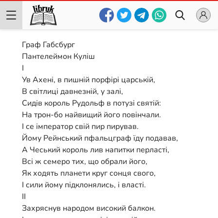
Граф Габсбург
Пантелеймон Куліш
І
Ув Ахені, в пишній порфірі царській,
В світлиці давнезній, у залі,
Сидів король Рудольф в потузі святій:
На трон-бо найвищий його повінчали.
І се імператор свій пир пирував.
Йому Рейнський пфальцграф їду подавав,
А Чеський король лив напитки перласті,
Всі ж семеро тих, що обрали його,
Як ходять планети круг сонця свого,
І сили йому підклонялись, і власті.
ІІ
Захряснув народом високий балкон.