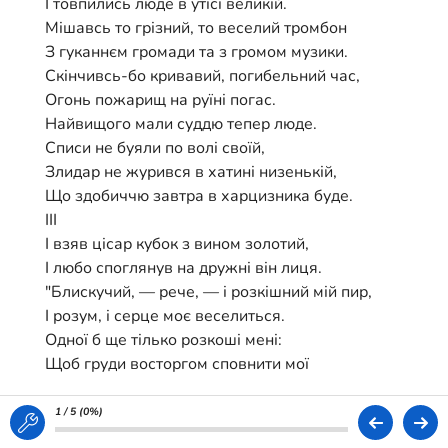
І товпились люде в утісі великій.
Мішавсь то грізний, то веселий тромбон
З гуканнєм громади та з громом музики.
Скінчивсь-бо кривавий, погибельний час,
Огонь пожарищ на руїні погас.
Найвищого мали суддю тепер люде.
Списи не буяли по волі своїй,
Злидар не журився в хатині низенькій,
Що здобиччю завтра в харцизника буде.
ІІІ
І взяв цісар кубок з вином золотий,
І любо споглянув на дружні він лиця.
"Блискучий, — рече, — і розкішний мій пир,
І розум, і серце моє веселиться.
Одної б ще тілько розкоші мені:
Щоб груди восторгом сповнити мої
І звисока бога хвалити навчила!
Я змалку кохавсь у кобзарських піснях
1 / 5 (
0%
)
І що, яко рицар, любив у полях,