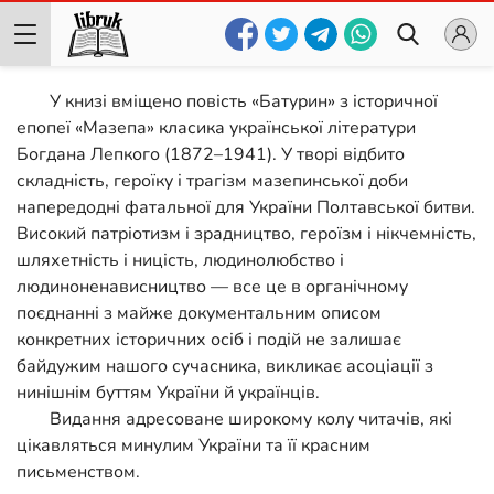
У книзі вміщено повість «Батурин» з історичної
епопеї «Мазепа» класика української літератури
Богдана Лепкого (1872–1941). У творі відбито
складність, героїку і трагізм мазепинської доби
напередодні фатальної для України Полтавської битви.
Високий патріотизм і зрадництво, героїзм і нікчемність,
шляхетність і ницість, людинолюбство і
людиноненависництво — все це в органічному
поєднанні з майже документальним описом
конкретних історичних осіб і подій не залишає
байдужим нашого сучасника, викликає асоціації з
нинішнім буттям України й українців.
Видання адресоване широкому колу читачів, які
цікавляться минулим України та її красним
письменством.