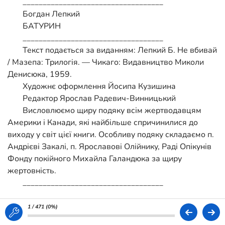
___________________________________
Богдан Лепкий
БАТУРИН
___________________________________
Текст подається за виданням: Лепкий Б. Не вбивай
/ Мазепа: Трилогія. — Чикаго: Видавництво Миколи
Денисюка, 1959.
Художнє оформлення Йосипа Кузишина
Редактор Ярослав Радевич-Винницький
Висловлюємо щиру подяку всім жертводавцям
Америки і Канади, які найбільше спричинилися до
виходу у світ цієї книги. Особливу подяку складаємо п.
Андрієві Закалі, п. Ярославові Олійнику, Раді Опікунів
Фонду покійного Михайла Галандюка за щиру
жертовність.
___________________________________
У ГОРОДКУ
Відколи виявилося, що Карло прямує не через
1 / 471 (
0%
)
Смоленськ на Москву, а через Стародуб і Новгород-