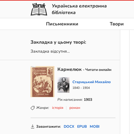
Українська електронна
бібліотека
Письменники
Твори
Закладка у цьому творі:
Закладка відсутня...
Кармелюк
- Читати онлайн
Старицький Михайло
1840 - 1904
Рік написання:
1903
Жанри:
історія
роман
Завантажити:
DOCX
EPUB
MOBI