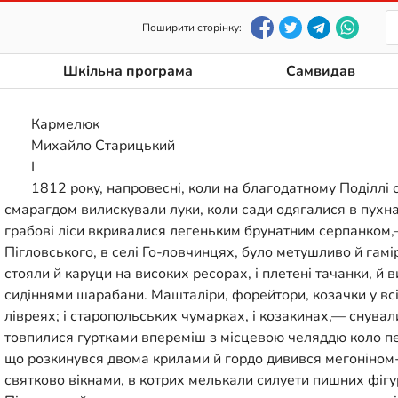
Поширити сторінку:
Шкільна програма
Самвидав
Кармелюк
Михайло Старицький
І
1812 року, напровесні, коли на благодатному Поділлі
смарагдом вилискували луки, коли сади одягалися в пухн
грабові ліси вкривалися легеньким брунатним серпанком
Пігловського, в селі Го-ловчинцях, було метушливо й гамірн
стояли й каруци на високих ресорах, і плетені тачанки, й 
сидіннями шарабани. Машталіри, форейтори, козачки у в
лівреях; і старопольських чумарках, і козакинах,— снува
товпилися гуртками впереміш з місцевою челяддю коло пе
що розкинувся двома крилами й гордо дивився мегоніном
святково вікнами, в котрих мелькали силуети пишних фігу