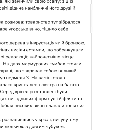
які закінчили свою освіту; з цієї
віті дідича найближчі його друзі й
а розмова; товариство тут зібралося
таре угорське вино, тішило себе
ого дерева з інкрустаціями й бронзою,
тінах висіли естампи, що зображували
ої революції; найпочесніше місце
. На двох мармурових тумбах стояли
екрані, що закривав собою великий
уп ведмедя 3. На каміні стояв
калася кришталева люстра на багато
 Серед крісел розставлені були
цях вигадливих форм сулії й фляги та
обіля високих вікон плавали тонкі сизі
, розвалившись у кріслі, висунутому
чи люлькою з довгим чубуком.