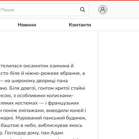
Новини
Контакти
 стелилася оксамитом озимина й
асто-біле й ніжно-рожеве вбрання, а
,— на широкому дворищі пана
о. Біля довгої, гонтом критої стайні
високі, з особливими колисками-
сіляких костюмах — і французьких
ли поміж екіпажами, виводили коней і
карні. Мурований панський будинок,
-баштою в небо, виблискував якось
р. Господар дому, пан Адам