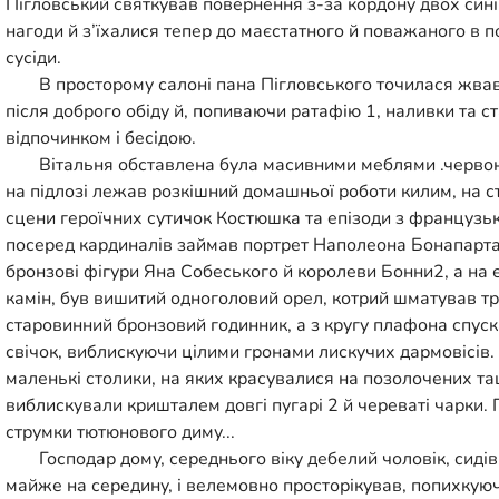
Пігловський святкував повернення з-за кордону двох синів, 
нагоди й з’їхалися тепер до маєстатного й поважаного в по
сусіди.
В просторому салоні пана Пігловського точилася жвав
після доброго обіду й, попиваючи ратафію 1, наливки та с
відпочинком і бесідою.
Вітальня обставлена була масивними меблями .червон
на підлозі лежав розкішний домашньої роботи килим, на с
сцени героїчних сутичок Костюшка та епізоди з французьк
посеред кардиналів займав портрет Наполеона Бонапарта
бронзові фігури Яна Собеського й королеви Бонни2, а на 
камін, був вишитий одноголовий орел, котрий шматував тр
старовинний бронзовий годинник, а з кругу плафона спус
свічок, виблискуючи цілими гронами лискучих дармовісів.
маленькі столики, на яких красувалися на позолочених та
виблискували кришталем довгі пугарі 2 й череваті чарки. П
струмки тютюнового диму...
Господар дому, середнього віку дебелий чоловік, сидів
майже на середину, і велемовно просторікував, попихкую