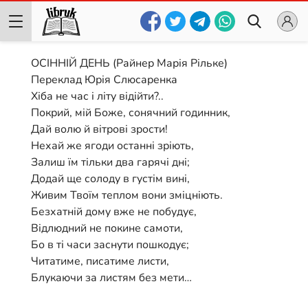
ОСІННІЙ ДЕНЬ (Райнер Марія Рільке)
Переклад Юрія Слюсаренка
Хіба не час і літу відійти?..
Покрий, мій Боже, сонячний годинник,
Дай волю й вітрові зрости!
Нехай же ягоди останні зріють,
Залиш їм тільки два гарячі дні;
Додай ще солоду в густім вині,
Живим Твоїм теплом вони зміцніють.
Безхатній дому вже не побудує,
Відлюдний не покине самоти,
Бо в ті часи заснути пошкодує;
Читатиме, писатиме листи,
Блукаючи за листям без мети…