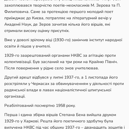
захоплювався творчістю поетів-неокласиків М. Зерова та П.
Филиповича. Саме за протекцією першого молодий поет
приїжджає до Києва, потрапляє на літературний вечір у
Академії Наук, де Зеров зачитав кілька його віршів, які
отримали високу оцінку присутніх.
Вже у доволі зрілому віці (1930-го) закінчив інститут народної
освіти й пішов у вчителі.
1929-го заарештований органами НКВС за агітацію проти
колективізації. Був засланий на три роки на Крайню Північ.
Після повернення у рідне село знов учителював.
Другий арешт відбувся у липні 1937-го, а 1 листопада його
розстріляли у Черкасах за обвинуваченням у діяльності проти
радянської влади в лавах націоналістичної шпигунської
організації.
Реабілітований посмертно 1958 року.
Перша і єдина збірка віршів Степана Бена вийшла друком
1929-го у Харкові. Решта його поетичного здобутку була
вилучена НКВС під час обшуку 1937-го – дванадцять зошитів і