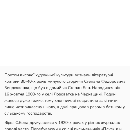
Поетом високої художньої культури визнали літературні
критики 30-40-х років минулого сторіччя Степана Федоровича
Бендюженка, що був відомий як Степан Бен. Народився він
16 жовтня 1900-го у селі Лозоватка на Черкащині. Родині
жилося дуже тяжко, тому хлопчикові пощастило закінчити
лише чотирикласну школу, а далі працював разом з батьком у
сільському господарстві.
Вірші С.Бена друкувалися у 1920-х роках у різних журналах
доволі часто. Перебуваючи у спілці письменників «Плуг», він