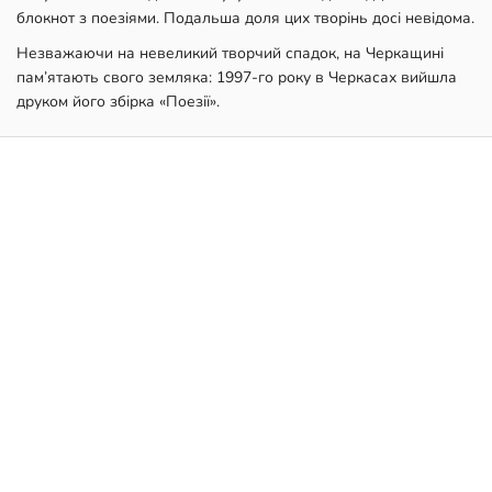
блокнот з поезіями. Подальша доля цих творінь досі невідома.
Незважаючи на невеликий творчий спадок, на Черкащині
пам’ятають свого земляка: 1997-го року в Черкасах вийшла
друком його збірка «Поезії».