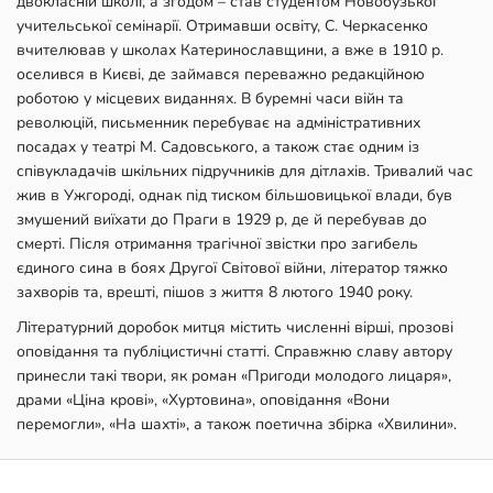
двокласній школі, а згодом – став студентом Новобузької
учительської семінарії. Отримавши освіту, С. Черкасенко
вчителював у школах Катеринославщини, а вже в 1910 р.
оселився в Києві, де займався переважно редакційною
роботою у місцевих виданнях. В буремні часи війн та
революцій, письменник перебуває на адміністративних
посадах у театрі М. Садовського, а також стає одним із
співукладачів шкільних підручників для дітлахів. Тривалий час
жив в Ужгороді, однак під тиском більшовицької влади, був
змушений виїхати до Праги в 1929 р, де й перебував до
смерті. Після отримання трагічної звістки про загибель
єдиного сина в боях Другої Світової війни, літератор тяжко
захворів та, врешті, пішов з життя 8 лютого 1940 року.
Літературний доробок митця містить численні вірші, прозові
оповідання та публіцистичні статті. Справжню славу автору
принесли такі твори, як роман «Пригоди молодого лицаря»,
драми «Ціна крові», «Хуртовина», оповідання «Вони
перемогли», «На шахті», а також поетична збірка «Хвилини».