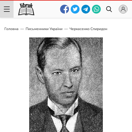
Головна
Письменники України
Черкасенко Спиридон