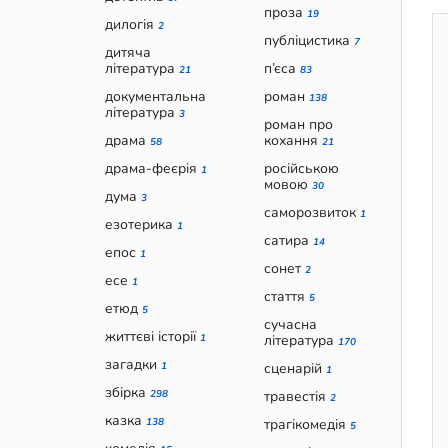
проза
19
дилогія
2
публіцистика
7
дитяча
література
п’єса
21
83
документальна
роман
138
література
3
роман про
драма
кохання
58
21
драма-феєрія
російською
1
мовою
30
дума
3
саморозвиток
1
езотерика
1
сатира
14
епос
1
сонет
2
есе
1
стаття
5
етюд
5
сучасна
життєві історії
1
література
170
загадки
1
сценарій
1
збірка
298
травестія
2
казка
138
трагікомедія
5