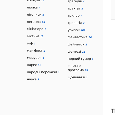
комедія
15
трагедія
4
лірика
7
трактат
5
літописи
8
трилер
7
легенда
10
трилогія
2
мініатюра
1
уривок
467
містика
18
фантастика
56
міф
1
фейлетон
2
маніфест
1
фентезі
22
мемуари
4
чорний гумор
1
нарис
16
шкільна
програма
24
народні перекази
1
щоденник
1
наука
3
Т