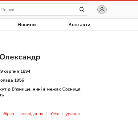
Новини
Контакти
Олександр
29 серпня 1894
топада 1956
хутір В'юнище, нині в межах Сосниця,
ть
збірка
оповідання
п’єса
уривок