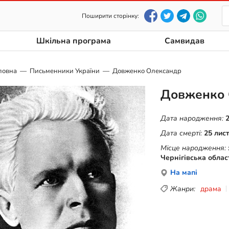
Поширити сторінку:
Шкільна програма
Самвидав
ловна
Письменники України
Довженко Олександр
Довженко 
Дата народження:
Дата смерті:
25 лис
Місце народження:
Чернігівська облас
На мапі
Жанри:
драма