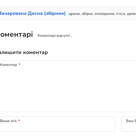
Зачарована Десна (збірник)
драма, збірка, оповідання, п’єса, урив
оментарі
Коментарі відсутні...
алишити коментар
Коментар
*
Ваше ім'я
*
Ваш E