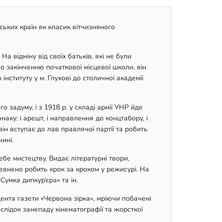
ьких країн як класик вітчизняного
а відміну від своїх батьків, які не були
о закінченню початкової місцевої школи, він
інституту у м. Глухові до столичної академії
задуму, і з 1918 р. у складі армії УНР йде
аку: і арешт, і направлення до концтабору, і
він вступає до лав правлячої партії та робить
ині.
ебе мистецтву. Видає літературні твори,
певнено робить крок за кроком у режисурі. На
умка дипкур’єра» та ін.
дента газети «Червона зірка», мріючи побачені
слідок занепаду кінематографії та жорсткої