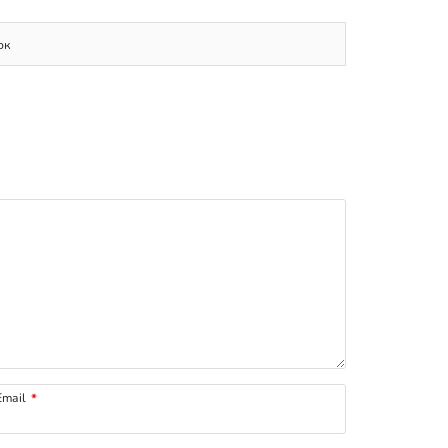
ок
mail
*