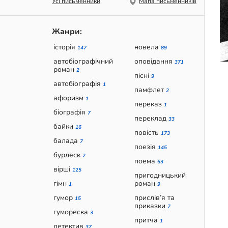
Усі письменники
Мапа письменників
Жанри:
історія
новела
147
89
автобіографічний
оповідання
371
роман
2
пісні
9
автобіографія
1
памфлет
2
афоризм
1
переказ
1
біографія
7
переклад
33
байки
16
повість
173
балада
7
поезія
145
бурлеск
2
поема
63
вірші
125
пригодницький
гімн
роман
1
9
гумор
прислів’я та
15
приказки
7
гумореска
3
притча
1
детектив
37