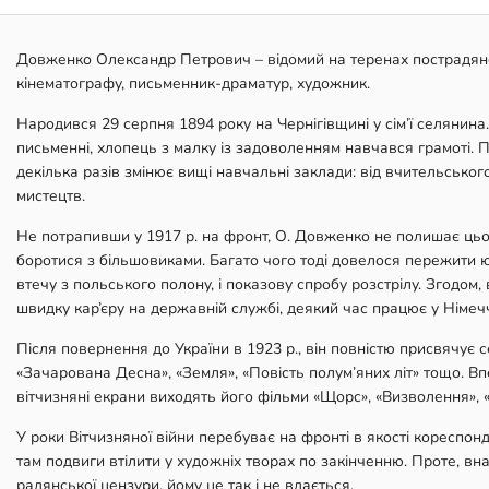
Довженко Олександр Петрович – відомий на теренах пострадянс
кінематографу, письменник-драматур, художник.
Народився 29 серпня 1894 року на Чернігівщині у сім’ї селянина. Н
письменні, хлопець з малку із задоволенням навчався грамоті. П
декілька разів змінює вищі навчальні заклади: від вчительського 
мистецтв.
Не потрапивши у 1917 р. на фронт, О. Довженко не полишає цього 
боротися з більшовиками. Багато чого тоді довелося пережити юн
втечу з польського полону, і показову спробу розстрілу. Згодом, 
швидку кар’єру на державній службі, деякий час працює у Німечч
Після повернення до України в 1923 р., він повністю присвячує с
«Зачарована Десна», «Земля», «Повість полум’яних літ» тощо. В
вітчизняні екрани виходять його фільми «Щорс», «Визволення», «С
У роки Вітчизняної війни перебуває на фронті в якості кореспон
там подвиги втілити у художніх творах по закінченню. Проте, вна
радянської цензури, йому це так і не вдається.