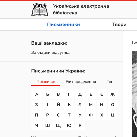
Українська електронна
бібліотека
Письменники
Твори
Ваші закладки:
Го
Закладки відсутні...
Письменники України:
Прізвище
Рік народження
Тег
А
Б
В
Г
Д
Е
Є
Ж
З
І
Й
К
Л
М
Н
О
П
Р
С
Т
У
Ф
Х
Ц
Ч
Ш
Щ
Ю
Я