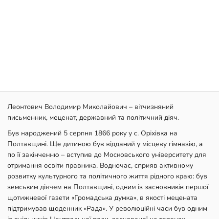
Леонтович Володимир Миколайович – вітчизняний
письменник, меценат, державний та політичний діяч.
Був народжений 5 серпня 1866 року у с. Оріхівка на
Полтавщині. Ще дитиною був відданий у місцеву гімназію, а
по її закінченню – вступив до Московського університету для
отримання освіти правника. Водночас, сприяв активному
розвитку культурного та політичного життя рідного краю: був
земським діячем на Полтавщині, одним із засновників першої
щотижневої газети «Громадська думка», в якості мецената
підтримував щоденник «Рада». У революційні часи був одним