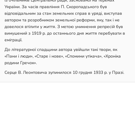
із очільників Центральної ради, заснованої на теренах
України. За часів правління П. Скоропадського був
відповідальним за стан земельних справ в уряді, виступав
автором та розробником земельної реформи, яку, так і не
довелося втілити у життя. З метою уникнення репресій був
вимушений з 1919 р. до останнього дня життя перебувати в
еміграції.
До літературної спадщини автора увійшли такі твори, як
«Пани і люди», «Старе і нове», «Спомини утікача», «Хроніка
родини Гречок».
Серце В. Леонтовича зупинилося 10 грудня 1933 р. у Празі.