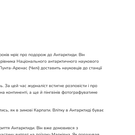
років мріє про подорож до Антарктиди. Він
керівника Національного антарктичного наукового
Пунта-Аренас (Чилі) доставить науковців до станції
ь. За цей час журналіст встигне розповісти і про
 на континенті, а ще й пінгвінів фотографуватиме
сь, як в зимові Карпати. Влітку в Антарктиді буває
криття Антарктиди. Він вже домовився з
астину витрат на поїздку Маркіяна. Як порахував