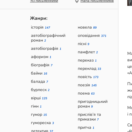
Усі письменники
Мапа письменників
Жанри:
історія
новела
147
89
автобіографічний
оповідання
371
роман
2
пісні
9
автобіографія
1
памфлет
2
Ма
афоризм
1
ви
переказ
1
біографія
7
це
переклад
33
«А
байки
16
повість
173
балада
7
Пи
поезія
145
бурлеск
жи
2
поема
63
пі
вірші
125
пригодницький
гімн
роман
1
9
Мо
і 
гумор
прислів’я та
15
приказки
7
гумореска
3
Св
притча
1
детектив
«В
37