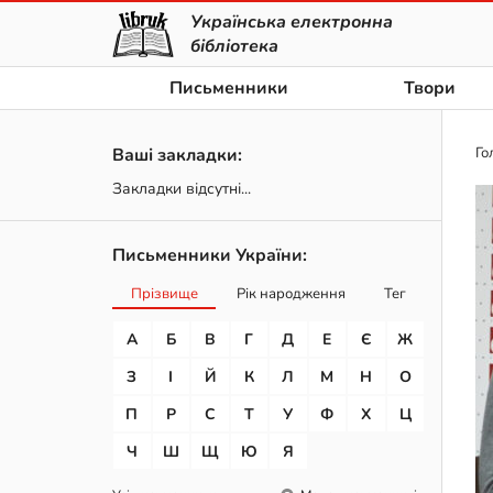
Українська електронна
бібліотека
Письменники
Твори
Ваші закладки:
Го
Закладки відсутні...
Письменники України:
Прізвище
Рік народження
Тег
А
Б
В
Г
Д
Е
Є
Ж
З
І
Й
К
Л
М
Н
О
П
Р
С
Т
У
Ф
Х
Ц
Ч
Ш
Щ
Ю
Я