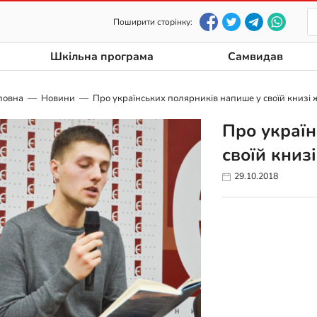
Поширити сторінку:
Шкільна програма
Самвидав
ловна
Новини
Про українських полярників напише у своїй книзі 
Про україн
своїй книз
29.10.2018