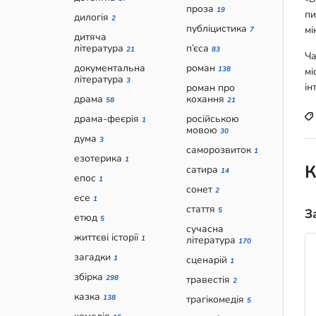
проза
19
пи
дилогія
2
публіцистика
мі
7
дитяча
література
п’єса
21
83
Ча
документальна
роман
138
мі
література
3
ін
роман про
драма
кохання
58
21
драма-феєрія
російською
1
мовою
30
дума
3
саморозвиток
1
езотерика
1
К
сатира
14
епос
1
сонет
2
есе
1
стаття
5
З
етюд
5
сучасна
життєві історії
1
література
170
загадки
1
сценарій
1
збірка
298
травестія
2
казка
138
трагікомедія
5