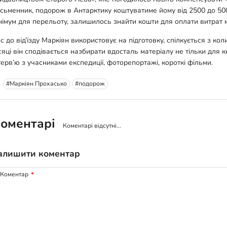
сьменник, подорож в Антарктику коштуватиме йому від 2500 до 5000
німум для перельоту, залишилось знайти кошти для оплати витрат 
с до від’їзду Маркіян використовує на підготовку, спілкується з ко
сяці він сподівається назбирати вдосталь матеріалу не тільки для 
терв’ю з учасниками експедиції, фоторепортажі, короткі фільми.
#Маркіян Прохасько
#подорож
оментарі
Коментарі відсутні...
алишити коментар
Коментар
*