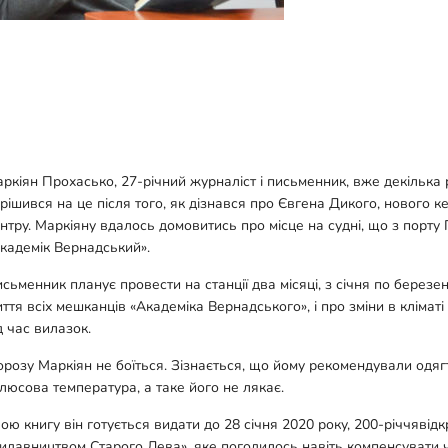
ркіян Прохасько, 27-річний журналіст і письменник, вже декілька 
рішився на це після того, як дізнався про Євгена Дикого, нового 
нтру. Маркіяну вдалось домовитись про місце на судні, що з порту 
кадемік Вернадський».
сьменник планує провести на станції два місяці, з січня по березен
ття всіх мешканців «Академіка Вернадського», і про зміни в кліматі
д час вилазок.
розу Маркіян не боїться. Зізнається, що йому рекомендували одягти
плюсова температура, а таке його не лякає.
ою книгу він готується видати до 28 січня 2020 року, 200-річчявід
идавництвом Старого Лева», яке погодилось навіть компенсувати ч