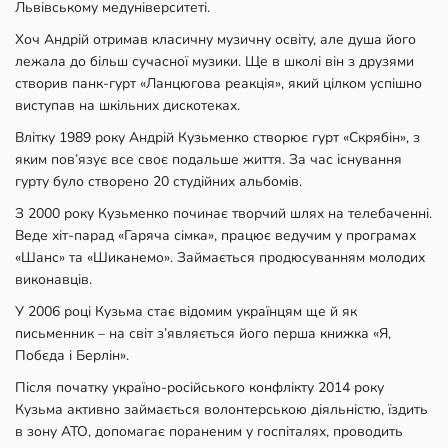
Львівському медуніверситеті.
Хоч Андрій отримав класичну музичну освіту, але душа його
лежала до більш сучасної музики. Ще в школі він з друзями
створив панк-гурт «Ланцюгова реакція», який цілком успішно
виступав на шкільних дискотеках.
Влітку 1989 року Андрій Кузьменко створює гурт «Скрябін», з
яким пов’язує все своє подальше життя. За час існування
гурту було створено 20 студійних альбомів.
З 2000 року Кузьменко починає творчий шлях на телебаченні.
Веде хіт-парад «Гаряча сімка», працює ведучим у програмах
«Шанс» та «Шиканемо». Займається продюсуванням молодих
виконавців.
У 2006 році Кузьма стає відомим українцям ще й як
письменник – на світ з’являється його перша книжка «Я,
Побєда і Берлін».
Після початку україно-російського конфлікту 2014 року
Кузьма активно займається волонтерською діяльністю, їздить
в зону АТО, допомагає пораненим у госпіталях, проводить