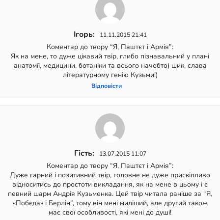
Ігорь:
11.11.2015 21:41
Коментар до твору “Я, Паштєт і Армія”:
Як на мене, то дуже цікавий твір, глибо пізнавальний у плані
анатомії, медицини, ботаніки та всього начебто) шик, слава
літературному генію Кузьми!)
Відповіcти
Гість:
13.07.2015 11:07
Коментар до твору “Я, Паштєт і Армія”:
Дуже гарний і позитивний твір, головне не дуже прискіпливо
відноситись до простоти викладання, як на мене в цьому і є
певний шарм Андрія Кузьменка. Цей твір читала раніше за “Я,
«Побєда» і Берлін”, тому він мені миліший, але другий також
має свої особливості, які мені до душі!