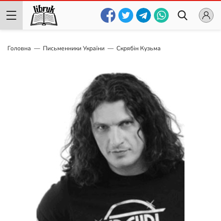
Головна
Письменники України
Скрябін Кузьма