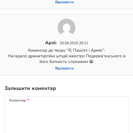
Відповіcти
Арлі:
20.04.2015 20:11
Коментар до твору “Я, Паштєт і Армія”:
Нагадало драматургійні штудії маестро Подерев’янського в
його битность служивим 😀
Відповіcти
Залишити коментар
Коментар
*