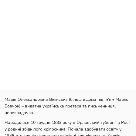
Марія Олександрівна Вілінська (більш відома під ім’ям Марко
Вовчок) – видатна українська поетеса та письменниця,
перекладачка.
Народилася 10 грудня 1833 року в Орловській губернії в Росії
у родині збіднілого кріпосника. Почала здобувати освіту у
1845 р. у спеціалізованому пансіоні для дівчат у м. Харків.