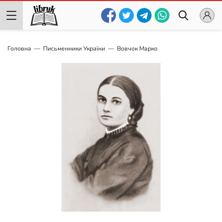
Головна
Письменники України
Вовчок Марко