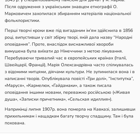
Після одруження з українським знавцем етнографії О.
Марковичем захопилася збиранням матеріалів національної
фольклористики.
Перші творчі кроки вже під вигаданим ім’ям здійснила в 1856
році, випустивши у світ збірку творі, якій дала назву “Народні
оповідання”. Проте, внаслідок виснажливої хвороби
вимушена була виїхати до Німеччини з метою лікування.
Перебуваючи тривалий час в європейських країнах (Італії,
Швейцарії, Франції), Марія Олександрівна часто спілкувалась
з відомими митцями, діячами культури. Не зупинилася вона і в
написанні творів. Опублікувала повісті «Три долі», “Інститутка”,
«Маруся», «Кармелюк, «Гайдамаки», а також писала
оповідання іншими мовами, переважно російською («Живая
душа», «Записки причетника», «Сельская идиллия»).
Наприкінці липня 1907р. вона померла на Кавказі, залишивши
прихильникам і нащадкам багату творчу спадщину. Там і була
похована.