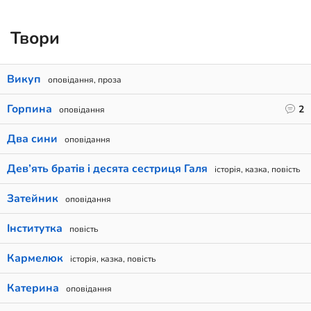
Твори
Викуп
оповідання, проза
Горпина
2
оповідання
Два сини
оповідання
Дев’ять братiв i десята сестриця Галя
історія, казка, повість
Затейник
оповідання
Інститутка
повість
Кармелюк
історія, казка, повість
Катерина
оповідання