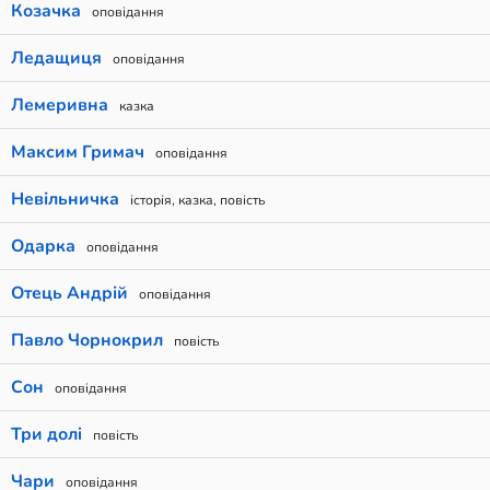
Козачка
оповідання
Ледащиця
оповідання
Лемеривна
казка
Максим Гримач
оповідання
Невільничка
історія, казка, повість
Одарка
оповідання
Отець Андрій
оповідання
Павло Чорнокрил
повість
Сон
оповідання
Три долi
повість
Чари
оповідання