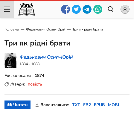
Головна
Федькович Осип-Юрій
Три як рідні брати
Три як рідні брати
Федькович Осип-Юрій
1834 - 1888
Рік написання:
1874
Жанри:
повість
Читати
Завантажити:
TXT
FB2
EPUB
MOBI