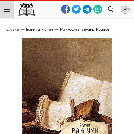
Головна
Іваничук Роман
Манускрипт з вулиці Руської