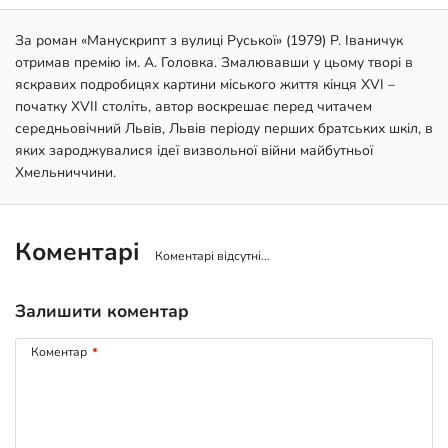
За роман «Манускрипт з вулиці Руської» (1979) Р. Іваничук
отримав премію ім. А. Головка. Змалювавши у цьому творі в
яскравих подробицях картини міського життя кінця ХVІ –
початку ХVІІ століть, автор воскрешає перед читачем
середньовічний Львів, Львів періоду перших братських шкіл, в
яких зароджувалися ідеї визвольної війни майбутньої
Хмельниччини.
Коментарі
Коментарі відсутні...
Залишити коментар
Коментар
*