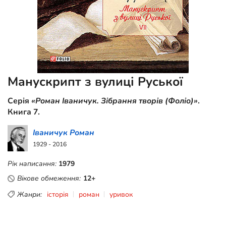
Манускрипт з вулиці Руської
Серія
«Роман Іваничук. Зібрання творів (Фоліо)»
.
Книга 7.
Іваничук Роман
1929 - 2016
Рік написання:
1979
Вікове обмеження:
12+
Жанри:
історія
роман
уривок