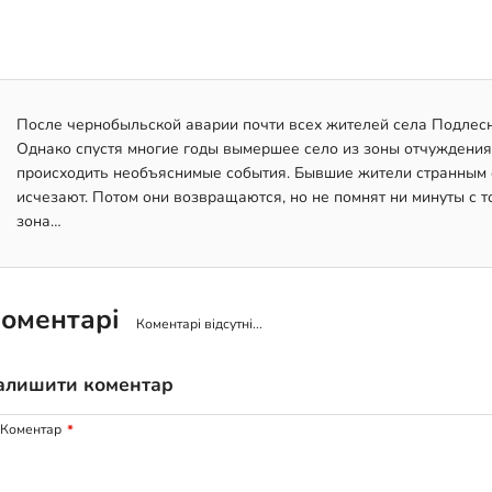
После чернобыльской аварии почти всех жителей села Подлесн
Однако спустя многие годы вымершее село из зоны отчуждения 
происходить необъяснимые события. Бывшие жители странным 
исчезают. Потом они возвращаются, но не помнят ни минуты с т
зона…
оментарі
Коментарі відсутні...
алишити коментар
Коментар
*