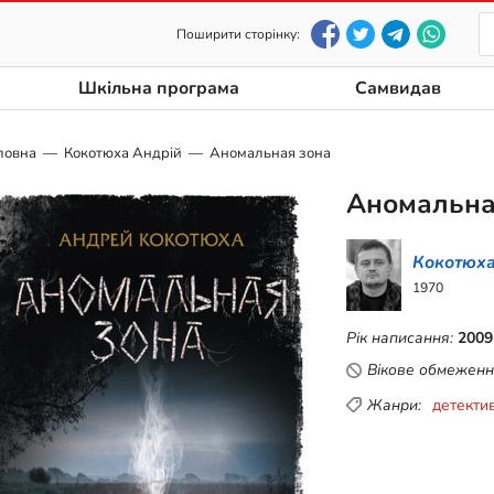
Поширити сторінку:
Шкільна програма
Самвидав
ловна
Кокотюха Андрій
Аномальная зона
Аномальна
Кокотюха
1970
Рік написання:
2009
Вікове обмеженн
Жанри:
детекти