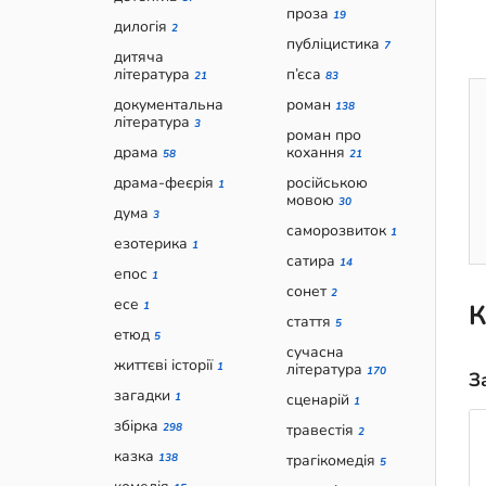
проза
19
дилогія
2
публіцистика
7
дитяча
література
п’єса
21
83
документальна
роман
138
література
3
роман про
драма
кохання
58
21
драма-феєрія
російською
1
мовою
30
дума
3
саморозвиток
1
езотерика
1
сатира
14
епос
1
сонет
2
есе
К
1
стаття
5
етюд
5
сучасна
життєві історії
1
література
170
З
загадки
1
сценарій
1
збірка
298
травестія
2
казка
138
трагікомедія
5