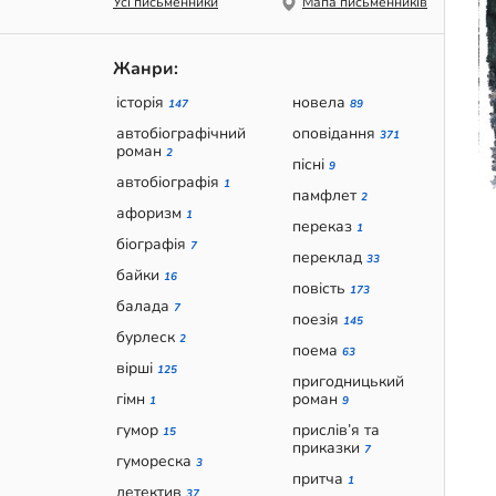
Усі письменники
Мапа письменників
Жанри:
історія
новела
147
89
автобіографічний
оповідання
371
роман
2
пісні
9
автобіографія
1
памфлет
2
афоризм
1
переказ
1
біографія
7
переклад
33
байки
16
повість
173
балада
7
поезія
145
бурлеск
2
поема
63
вірші
125
пригодницький
гімн
роман
1
9
гумор
прислів’я та
15
приказки
7
гумореска
3
притча
1
детектив
37