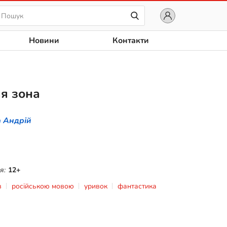
Новини
Контакти
я зона
 Андрій
я:
12+
в
російською мовою
уривок
фантастика