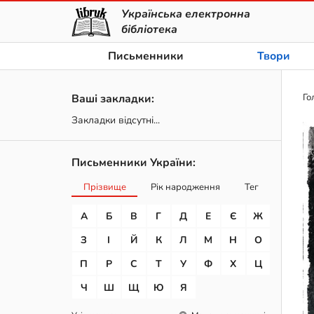
Українська електронна
бібліотека
Письменники
Твори
Ваші закладки:
Го
Закладки відсутні...
Письменники України:
Прізвище
Рік народження
Тег
А
Б
В
Г
Д
Е
Є
Ж
З
І
Й
К
Л
М
Н
О
П
Р
С
Т
У
Ф
Х
Ц
Ч
Ш
Щ
Ю
Я