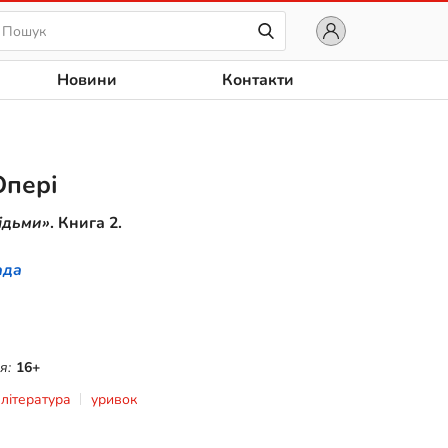
Новини
Контакти
Опері
відьми»
. Книга 2.
ада
я:
16+
 література
уривок