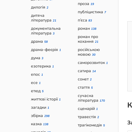
проза
19
дилогія
2
публіцистика
7
дитяча
література
п’єса
21
83
документальна
роман
138
література
3
роман про
драма
кохання
58
21
драма-феєрія
російською
1
мовою
30
дума
3
саморозвиток
1
езотерика
1
сатира
14
епос
1
сонет
2
есе
1
стаття
5
етюд
5
сучасна
життєві історії
1
література
170
К
загадки
1
сценарій
1
збірка
298
травестія
2
З
казка
138
трагікомедія
5