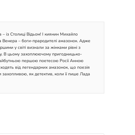
 – із Столиці Відьом! І киянин Михайло
та Венера – боги-прародителі амазонок. Адже
ими у світі визнали за жінками рівні з
ту. В цьому захоплюючому пригодницько-
і майбутньою першою поетесою Росії Анною
ходять від легендарних амазонок, що поезія
и захопливою, як детектив, коли її пише Лада