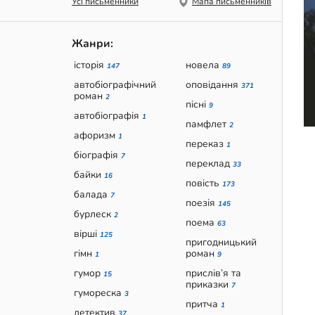
Усі письменники
Мапа письменників
Жанри:
історія
новела
147
89
автобіографічний
оповідання
371
роман
2
пісні
9
автобіографія
1
памфлет
2
афоризм
1
переказ
1
біографія
7
переклад
33
байки
16
повість
173
балада
7
поезія
145
бурлеск
2
поема
63
вірші
125
пригодницький
гімн
роман
1
9
гумор
прислів’я та
15
приказки
7
гумореска
3
притча
1
детектив
37