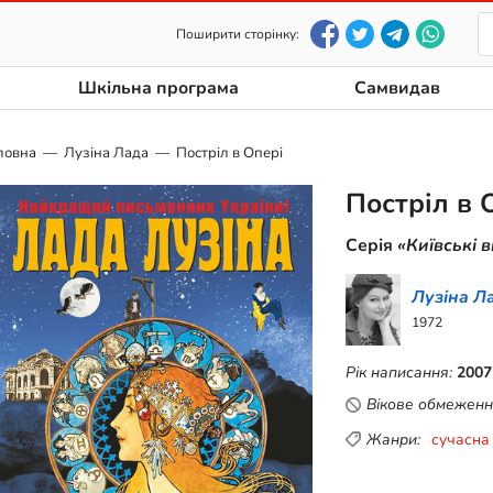
Поширити сторінку:
Шкільна програма
Самвидав
ловна
Лузіна Лада
Постріл в Опері
Постріл в 
Серія
«Київські 
Лузіна Л
1972
Рік написання:
2007
Вікове обмеженн
Жанри:
сучасна