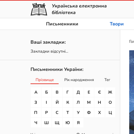
Українська електронна
бібліотека
Письменники
Твори
Ваші закладки:
Го
Закладки відсутні...
Письменники України:
Прізвище
Рік народження
Тег
А
Б
В
Г
Д
Е
Є
Ж
З
І
Й
К
Л
М
Н
О
П
Р
С
Т
У
Ф
Х
Ц
Ч
Ш
Щ
Ю
Я