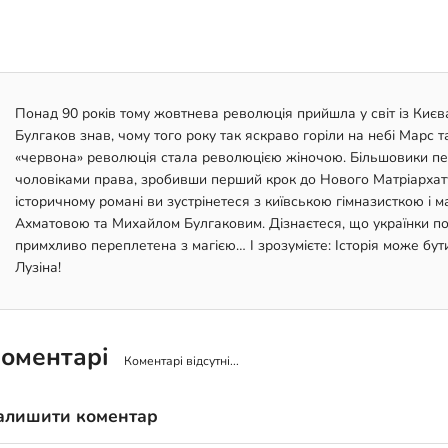
Понад 90 років тому жовтнева революція прийшла у світ із Києва
Булгаков знав, чому того року так яскраво горіли на небі Марс 
«червона» революція стала революцією жіночою. Більшовики перш
чоловіками права, зробивши перший крок до Нового Матріарха
історичному романі ви зустрінетеся з київською гімназисткою 
Ахматовою та Михайлом Булгаковим. Дізнаєтеся, що українки по
примхливо переплетена з магією… І зрозумієте: Історія може бут
Лузіна!
оментарі
Коментарі відсутні...
алишити коментар