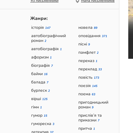
Усі письменники
Мапа письменників
Жанри:
історія
новела
147
89
автобіографічний
оповідання
371
роман
2
пісні
9
автобіографія
1
памфлет
2
афоризм
1
переказ
1
біографія
7
переклад
33
байки
16
повість
173
балада
7
поезія
145
бурлеск
2
поема
63
вірші
125
пригодницький
гімн
роман
1
9
гумор
прислів’я та
15
приказки
7
гумореска
3
притча
1
детектив
37