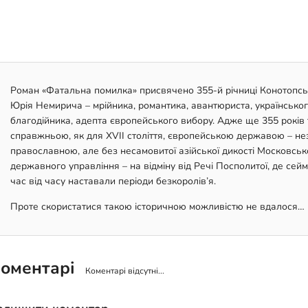
Роман «Фатальна помилка» присвячено 355-й річниці Конотопсько
Юрія Немирича – мрійника, романтика, авантюриста, українського
благодійника, адепта європейського вибору. Адже ще 355 років 
справжньою, як для XVII століття, європейською державою – н
православною, але без несамовитої азійської дикості Московсь
державного управління – на відміну від Речі Посполитої, де сейм
час від часу наставали періоди безкоролів’я.
Проте скористатися такою історичною можливістю не вдалося…
оментарі
Коментарі відсутні...