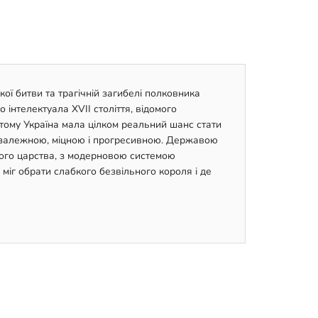
ї битви та трагічній загибелі полковника
 інтелектуала XVII століття, відомого
тому Україна мала цілком реальний шанс стати
езалежною, міцною і прогресивною. Державою
кого царства, з модерновою системою
 міг обрати слабкого безвільного короля і де