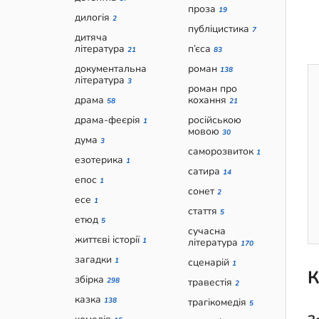
проза
19
дилогія
2
публіцистика
7
дитяча
література
п’єса
21
83
документальна
роман
138
література
3
роман про
драма
кохання
58
21
драма-феєрія
російською
1
мовою
30
дума
3
саморозвиток
1
езотерика
1
сатира
14
епос
1
сонет
2
есе
1
стаття
5
етюд
5
сучасна
життєві історії
1
література
170
загадки
1
сценарій
1
К
збірка
298
травестія
2
казка
138
трагікомедія
5