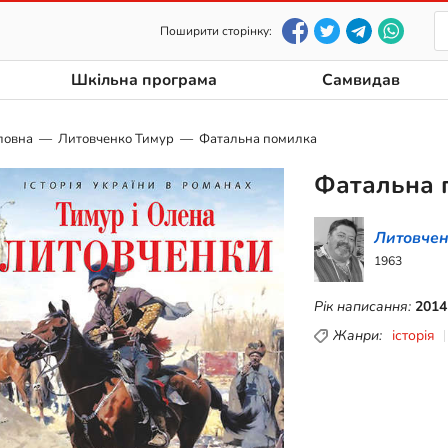
Поширити сторінку:
Шкільна програма
Самвидав
ловна
Литовченко Тимур
Фатальна помилка
Фатальна 
Литовчен
1963
Рік написання:
2014
Жанри:
історія