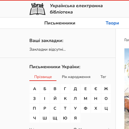
Українська електронна
бібліотека
Письменники
Твори
Ваші закладки:
Го
Закладки відсутні...
Письменники України:
Прізвище
Рік народження
Тег
А
Б
В
Г
Д
Е
Є
Ж
З
І
Й
К
Л
М
Н
О
П
Р
С
Т
У
Ф
Х
Ц
Ч
Ш
Щ
Ю
Я