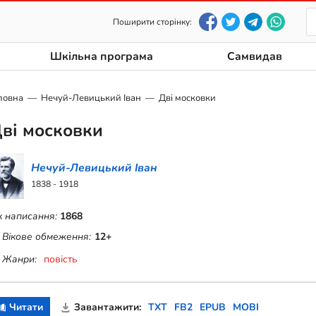
Поширити сторінку:
Шкільна програма
Самвидав
ловна
Нечуй-Левицький Іван
Дві московки
ві московки
Нечуй-Левицький Іван
1838 - 1918
к написання:
1868
Вікове обмеження:
12+
Жанри:
повість
Читати
Завантажити:
TXT
FB2
EPUB
MOBI