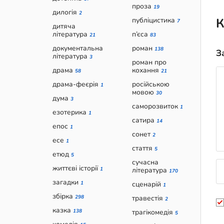
проза
19
дилогія
2
К
публіцистика
7
дитяча
література
п’єса
21
83
документальна
роман
138
З
література
3
роман про
драма
кохання
58
21
драма-феєрія
російською
1
мовою
30
дума
3
саморозвиток
1
езотерика
1
сатира
14
епос
1
сонет
2
есе
1
стаття
5
етюд
5
сучасна
життєві історії
1
література
170
загадки
1
сценарій
1
збірка
298
травестія
2
казка
138
трагікомедія
5