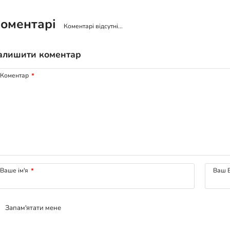
оментарі
Коментарі відсутні...
алишити коментар
Коментар
*
Ваше ім'я
*
Ваш E
Запам'ятати мене