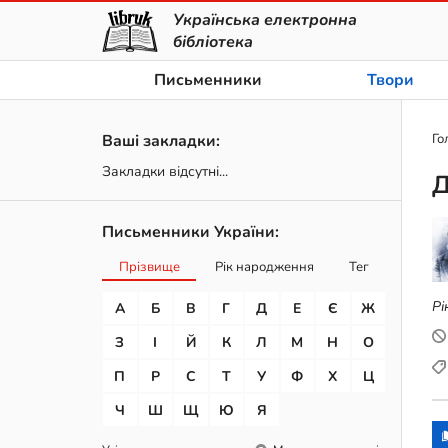
Українська електронна
бібліотека
Письменники
Твори
Ваші закладки:
Го
Закладки відсутні...
Д
Письменники України:
Прізвище
Рік народження
Тег
Рі
А
Б
В
Г
Д
Е
Є
Ж
З
І
Й
К
Л
М
Н
О
П
Р
С
Т
У
Ф
Х
Ц
Ч
Ш
Щ
Ю
Я