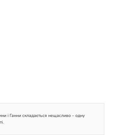
ини і Ганни складається нещасливо – одну
і.