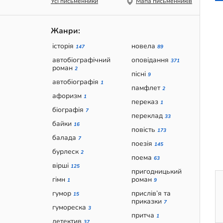
Усі письменники
Мапа письменників
Жанри:
історія
новела
147
89
автобіографічний
оповідання
371
роман
2
пісні
9
автобіографія
1
памфлет
2
афоризм
1
переказ
1
біографія
7
переклад
33
байки
16
повість
173
балада
7
поезія
145
бурлеск
2
поема
63
вірші
125
пригодницький
гімн
роман
1
9
гумор
прислів’я та
15
приказки
7
гумореска
3
притча
1
детектив
37