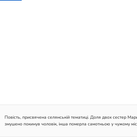
Повість, присвячена селянській тематиці. Доля двох сестер Мар
змушено покинув чоловік, інша померла самотньою у чужому міст