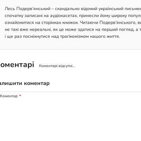
Лесь Подерв’янський – скандально відомий український письменн
спочатку записані на аудіокасетах, принесли йому широку попул
ознайомитися на сторінках книжок. Читаючи Подерв’янського, ви 
не такі вже нереальні, як це може здатися на перший погляд, а 
і ще раз посміхнутися над трагікомізмом нашого життя.
оментарі
Коментарі відсутні...
алишити коментар
Коментар
*