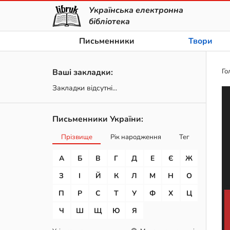
Українська електронна
бібліотека
Письменники
Твори
Ваші закладки:
Го
Закладки відсутні...
Письменники України:
Прізвище
Рік народження
Тег
А
Б
В
Г
Д
Е
Є
Ж
З
І
Й
К
Л
М
Н
О
П
Р
С
Т
У
Ф
Х
Ц
Ч
Ш
Щ
Ю
Я