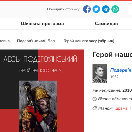
Поширити сторінку:
Шкільна програма
Самвидав
ловна
Подерв'янський Лесь
Герой нашого часу (збірник)
Герой нашо
Подерв’я
1952
Рік написання:
2010
Вікове обмеженн
Жанри:
драма