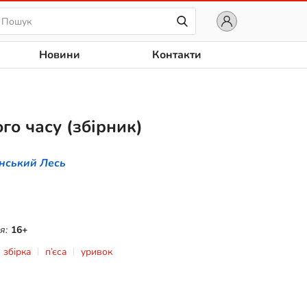
Новини
Контакти
го часу (збірник)
нський Лесь
я:
16+
збірка
п’єса
уривок