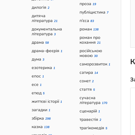
проза
19
дилогія
2
публіцистика
7
дитяча
література
п’єса
21
83
документальна
роман
138
література
3
роман про
драма
кохання
58
21
драма-феєрія
російською
1
мовою
30
дума
К
3
саморозвиток
1
езотерика
1
сатира
14
епос
1
З
сонет
2
есе
1
стаття
5
етюд
5
сучасна
життєві історії
1
література
170
загадки
1
сценарій
1
збірка
298
травестія
2
казка
138
трагікомедія
5