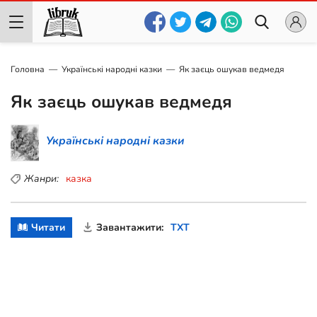
Головна
Українські народні казки
Як заєць ошукав ведмедя
Як заєць ошукав ведмедя
Українські народні казки
Жанри:
казка
Читати
Завантажити:
TXT