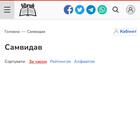
Кабінет
Головна
Самвидав
Самвидав
Сортувати:
За часом
Рейтингом
Алфавітом