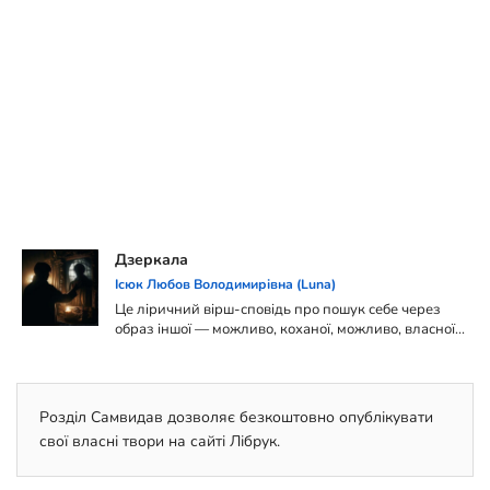
Дзеркала
Ісюк Любов Володимирівна (Luna)
Це ліричний вірш-сповідь про пошук себе через
образ іншої — можливо, коханої, можливо, власної
душі. У ньому переплітаються сни, реальність і
внутрішнє передчуття, що десь там — серед
натовпу, світів, дзеркал — існує щось справжнє й
рідне.
Розділ Самвидав дозволяє безкоштовно опублікувати
свої власні твори на сайті Лібрук.