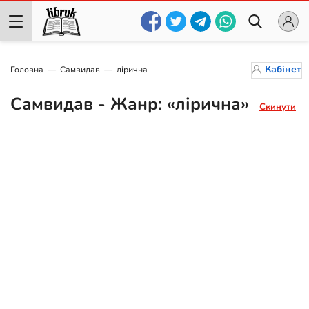
Кабінет
Головна
Самвидав
лірична
Самвидав - Жанр: «лірична»
Скинути